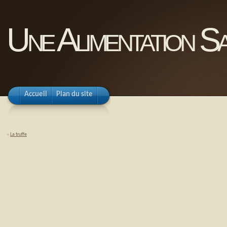
Une Alimentation Sa
Accueil
Plan du site
«
La truffe