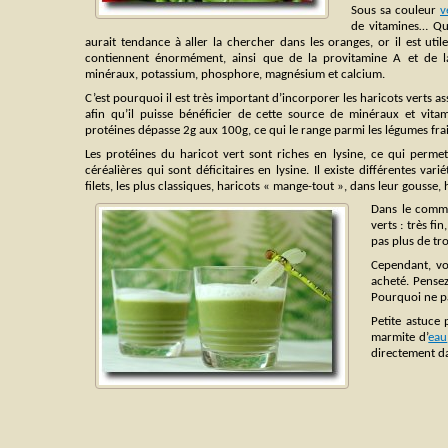
Sous sa couleur
v
de vitamines… Q
aurait tendance à aller la chercher dans les oranges, or il est util
contiennent énormément, ainsi que de la provitamine A et de 
minéraux, potassium, phosphore, magnésium et calcium.
C’est pourquoi il est très important d’incorporer les haricots verts ass
afin qu’il puisse bénéficier de cette source de minéraux et vitam
protéines dépasse 2g aux 100g, ce qui le range parmi les légumes fra
Les protéines du haricot vert sont riches en lysine, ce qui per
céréalières qui sont déficitaires en lysine. Il existe différentes vari
filets, les plus classiques, haricots « mange-tout », dans leur gousse,
Dans le comme
verts : très f
pas plus de tr
Cependant, vo
acheté. Pensez
Pourquoi ne pa
Petite astuce 
marmite d’
eau
directement da