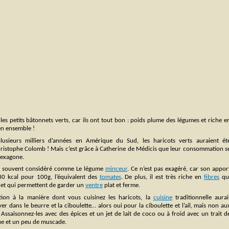
les petits bâtonnets verts, car ils ont tout bon : poids plume des légumes et riche e
ien ensemble !
plusieurs milliers d’années en Amérique du Sud, les haricots verts auraient ét
ristophe Colomb ! Mais c’est grâce à Catherine de Médicis que leur consommation s
hexagone.
est souvent considéré comme Le légume
minceur
. Ce n’est pas exagéré, car son appor
30 kcal pour 100g, l’équivalent des
tomates
. De plus, il est très riche en
fibres
qu
it et qui permettent de garder un
ventre
plat et ferme.
tion à la manière dont vous cuisinez les haricots, la
cuisine
traditionnelle aurai
er dans le beurre et la ciboulette… alors oui pour la ciboulette et l’ail, mais non au
 Assaisonnez-les avec des épices et un jet de lait de coco ou à froid avec un trait d
ue et un peu de muscade.