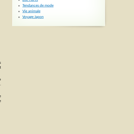
Tendances de mode
Vie animale
Voyage Japon
s
t
p
…
e
e