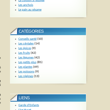
La cuisson à l’étuvée
Les anchois
Le pain au sésame
CATÉGORIES
Conseils santé
(10)
Les céréales
(14)
Les épices
(9)
Les fruits
(42)
Les légumes
(42)
n
Les petits plus
(85)
Les plantes
(49)
é
Les poissons
(9)
e
Les régimes
(13)
t
i
t
LIENS
x
e
Garde d'Enfants
Lise Huret