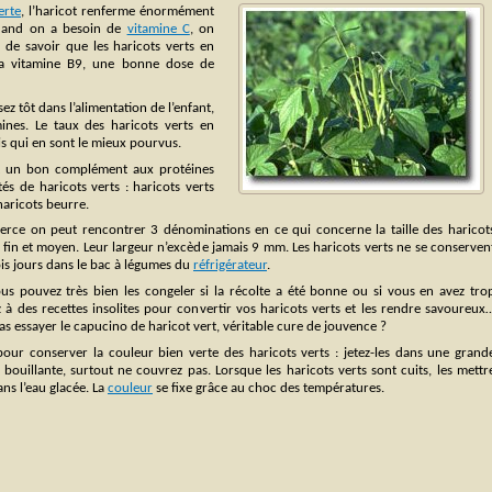
erte
, l’haricot renferme énormément
uand on a besoin de
vitamine C
, on
e de savoir que les haricots verts en
la vitamine B9, une bonne dose de
ez tôt dans l’alimentation de l’enfant,
ines. Le taux des haricots verts en
is qui en sont le mieux pourvus.
met un bon complément aux protéines
étés de haricots verts : haricots verts
 haricots beurre.
rce on peut rencontrer 3 dénominations en ce qui concerne la taille des haricot
in, fin et moyen. Leur largeur n’excède jamais 9 mm. Les haricots verts ne se conserven
ois jours dans le bac à légumes du
réfrigérateur
.
us pouvez très bien les congeler si la récolte a été bonne ou si vous en avez tro
 à des recettes insolites pour convertir vos haricots verts et les rendre savoureux
s essayer le capucino de haricot vert, véritable cure de jouvence ?
pour conserver la couleur bien verte des haricots verts : jetez-les dans une grand
bouillante, surtout ne couvrez pas. Lorsque les haricots verts sont cuits, les mettr
ns l’eau glacée. La
couleur
se fixe grâce au choc des températures.