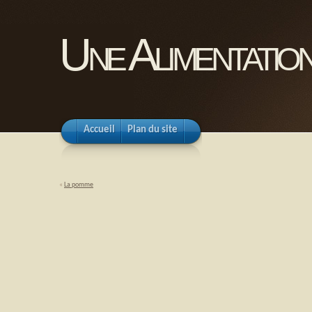
Une Alimentation
Accueil
Plan du site
«
La pomme