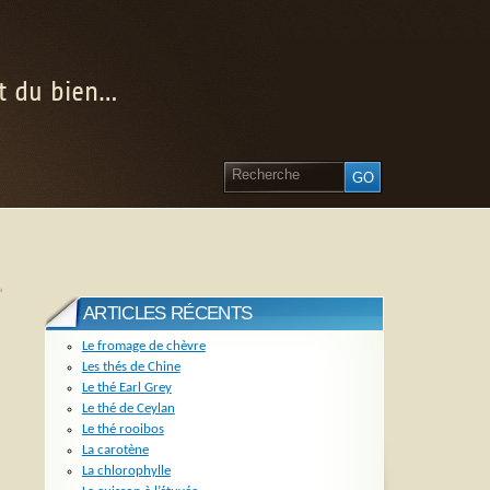
nt du bien…
»
ARTICLES RÉCENTS
Le fromage de chèvre
Les thés de Chine
Le thé Earl Grey
Le thé de Ceylan
Le thé rooibos
La carotène
La chlorophylle