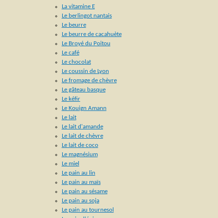
La vitamine E
Le berlingot nantais
Le beurre
Le beurre de cacahuète
Le Broyé du Poitou
Le café
Le chocolat
Le coussin de Lyon
Le fromage de chèvre
Le gâteau basque
Le kéfir
Le Kouign Amann
Le lait
Le lait d'amande
Le lait de chèvre
Le lait de coco
Le magnésium
Le miel
Le pain au lin
Le pain au maïs
Le pain au sésame
Le pain au soja
Le pain au tournesol