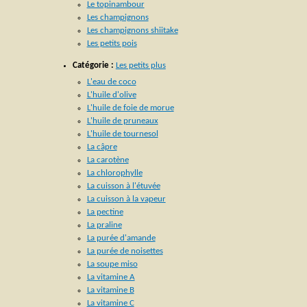
Le topinambour
Les champignons
Les champignons shiitake
Les petits pois
Catégorie :
Les petits plus
L'eau de coco
L'huile d'olive
L'huile de foie de morue
L'huile de pruneaux
L'huile de tournesol
La câpre
La carotène
La chlorophylle
La cuisson à l'étuvée
La cuisson à la vapeur
La pectine
La praline
La purée d'amande
La purée de noisettes
La soupe miso
La vitamine A
La vitamine B
La vitamine C