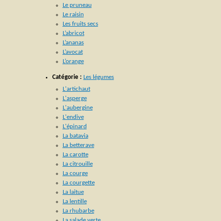
Le pruneau
Le raisin
Les fruits secs
L’abricot
L’ananas
L’avocat
L’orange
Catégorie :
Les légumes
L'artichaut
L'asperge
L'aubergine
L'endive
L'épinard
La batavia
La betterave
La carotte
La citrouille
La courge
La courgette
La laitue
La lentille
La rhubarbe
La salade verte