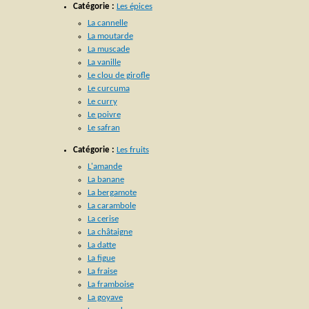
Catégorie :
Les épices
La cannelle
La moutarde
La muscade
La vanille
Le clou de girofle
Le curcuma
Le curry
Le poivre
Le safran
Catégorie :
Les fruits
L'amande
La banane
La bergamote
La carambole
La cerise
La châtaigne
La datte
La figue
La fraise
La framboise
La goyave