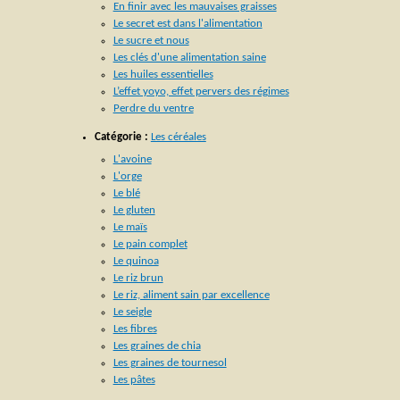
En finir avec les mauvaises graisses
Le secret est dans l'alimentation
Le sucre et nous
Les clés d'une alimentation saine
Les huiles essentielles
L’effet yoyo, effet pervers des régimes
Perdre du ventre
Catégorie :
Les céréales
L'avoine
L'orge
Le blé
Le gluten
Le maïs
Le pain complet
Le quinoa
Le riz brun
Le riz, aliment sain par excellence
Le seigle
Les fibres
Les graines de chia
Les graines de tournesol
Les pâtes