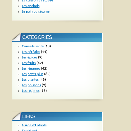
La cuisson à l’étuvée
Les anchois
Le pain au sésame
CATÉGORIES
Conseils santé
(10)
Les céréales
(14)
Les épices
(9)
Les fruits
(42)
Les légumes
(42)
Les petits plus
(85)
Les plantes
(49)
Les poissons
(9)
Les régimes
(13)
LIENS
Garde d'Enfants
Lise Huret