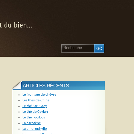
nt du bien…
ARTICLES RÉCENTS
Le fromage de chèvre
Les thés de Chine
Le thé Earl Grey
Le thé de Ceylan
Le thé rooibos
La carotène
La chlorophylle