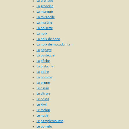
La grenade
La groseille
La mangue
La mirabelle
La myrtille
La noisette
La noix
La noix de coco
La noix de macadamia
La papaye
La pastèque
La pêche
La pistache
La poire
La pomme
La prune
Le cassis
Le citron
Le coing
Le kiwi
Le melon
Le nashi
Le pamplemousse
Le pomelo