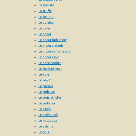
La tomate
La truffe
Le brocoli
Le cardon
Le céleri
Le chou
Le chou bok choy
Le chou chinois
Le chou romanesco
Le chou-rave
Le concombre
Le haricot vert
Le kale
Le navet
Le panais
Le poireau
Le pois chiche
Le potiron
Le radis
Le radis noir
Le rutabaga
Le salsifis
Le soja