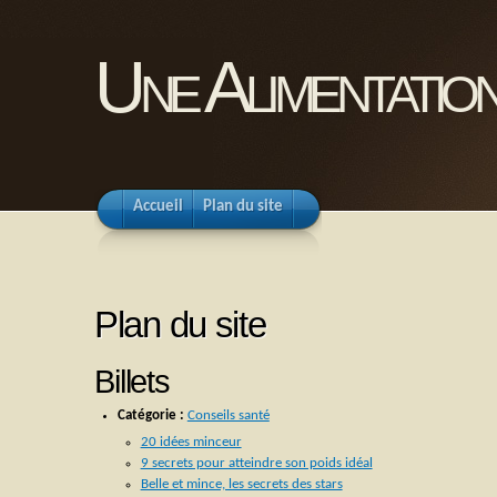
Une Alimentation
Accueil
Plan du site
Plan du site
Billets
Catégorie :
Conseils santé
20 idées minceur
9 secrets pour atteindre son poids idéal
Belle et mince, les secrets des stars