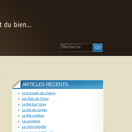
nt du bien…
»
ARTICLES RÉCENTS
Le fromage de chèvre
Les thés de Chine
Le thé Earl Grey
Le thé de Ceylan
Le thé rooibos
La carotène
La chlorophylle