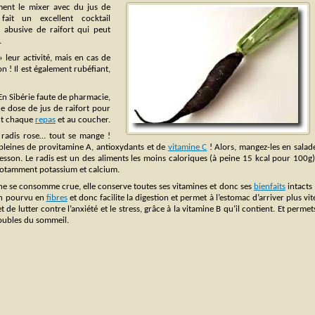
ent le mixer avec du jus de
 fait un excellent cocktail
 abusive de raifort qui peut
.
 leur activité, mais en cas de
! Il est également rubéfiant,
En Sibérie faute de pharmacie,
e dose de jus de raifort pour
ant chaque
repas
et au coucher.
 radis rose… tout se mange !
pleines de provitamine A, antioxydants et de
vitamine C
! Alors, mangez-les en salad
resson. Le radis est un des aliments les moins caloriques (à peine 15 kcal pour 100g)
notamment potassium et calcium.
ine se consomme crue, elle conserve toutes ses vitamines et donc ses
bienfaits
intacts 
en pourvu en
fibres
et donc facilite la digestion et permet à l’estomac d’arriver plus vit
et de lutter contre l’anxiété et le stress, grâce à la vitamine B qu’il contient. Et permet
roubles du sommeil.