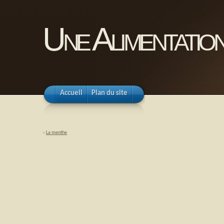
Une Alimentation
Accueil
Plan du site
«
La menthe