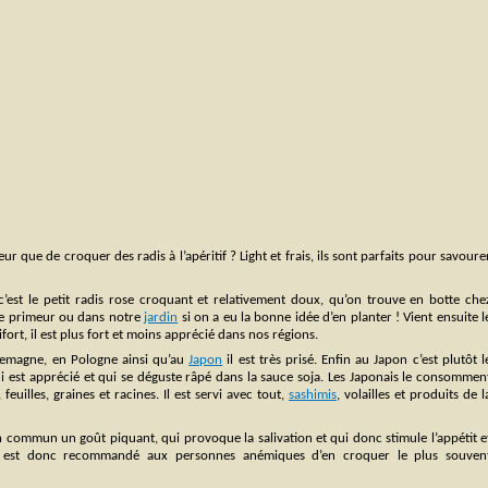
leur que de croquer des radis à l’apéritif ? Light et frais, ils sont parfaits pour savoure
’est le petit radis rose croquant et relativement doux, qu’on trouve en botte che
le primeur ou dans notre
jardin
si on a eu la bonne idée d’en planter ! Vient ensuite l
ifort, il est plus fort et moins apprécié dans nos régions.
lemagne, en Pologne ainsi qu’au
Japon
il est très prisé. Enfin au Japon c’est plutôt l
i est apprécié et qui se déguste râpé dans la sauce soja. Les Japonais le consommen
, feuilles, graines et racines. Il est servi avec tout,
sashimis
, volailles et produits de l
n commun un goût piquant, qui provoque la salivation et qui donc stimule l’appétit e
 Il est donc recommandé aux personnes anémiques d’en croquer le plus souven