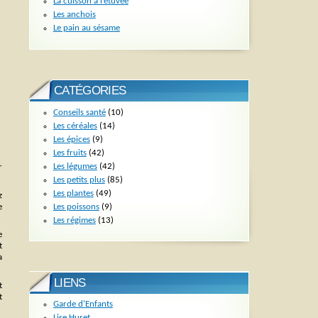
La cuisson à l’étuvée
Les anchois
Le pain au sésame
CATÉGORIES
Conseils santé
(10)
Les céréales
(14)
Les épices
(9)
Les fruits
(42)
Les légumes
(42)
r
Les petits plus
(85)
Les plantes
(49)
z
Les poissons
(9)
e
Les régimes
(13)
e
t
a
LIENS
t
t
Garde d'Enfants
Lise Huret