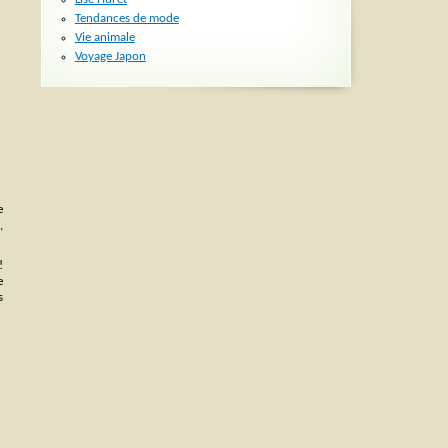
Tendances de mode
Vie animale
Voyage Japon
e
,
!
e
s