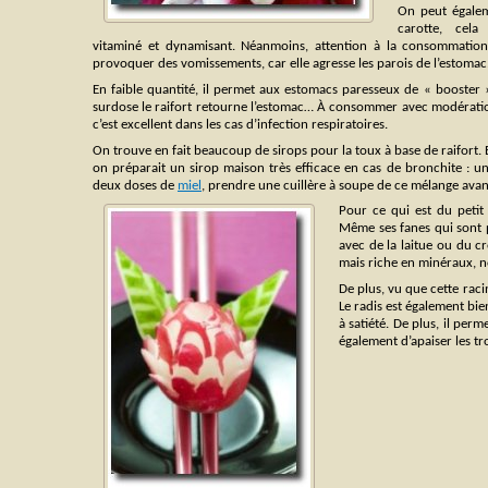
On peut égalem
carotte, cela
vitaminé et dynamisant. Néanmoins, attention à la consommation
provoquer des vomissements, car elle agresse les parois de l’estomac
En faible quantité, il permet aux estomacs paresseux de « booster »
surdose le raifort retourne l’estomac… À consommer avec modération 
c’est excellent dans les cas d’infection respiratoires.
On trouve en fait beaucoup de sirops pour la toux à base de raifort. 
on préparait un sirop maison très efficace en cas de bronchite : un
deux doses de
miel
, prendre une cuillère à soupe de ce mélange av
Pour ce qui est du petit
Même ses fanes qui sont 
avec de la laitue ou du c
mais riche en minéraux, 
De plus, vu que cette rac
Le radis est également bi
à satiété. De plus, il perm
également d’apaiser les t