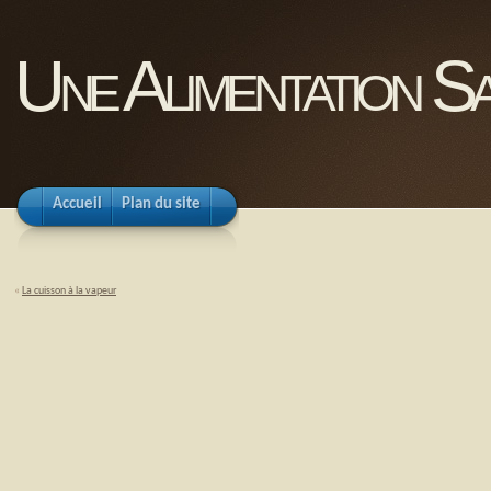
Une Alimentation Sa
Accueil
Plan du site
«
La cuisson à la vapeur