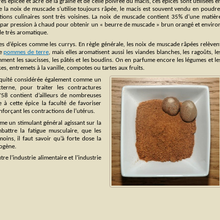
ès épicée et âcre de la graine et de celle poivrée du macis, ces épices sont utilisées e
ue la noix de muscade s’utilise toujours râpée, le macis est souvent vendu en poudre
isations culinaires sont très voisines. La noix de muscade contient 35% d’une matièr
it par pression à chaud pour obtenir un « beurre de muscade » brun orangé et enviro
le très aromatique.
s d’épices comme les currys. En règle générale, les noix de muscade râpées relèven
de
pommes de terre
, mais elles aromatisent aussi les viandes blanches, les ragoûts, le
ment les saucisses, les pâtés et les boudins. On en parfume encore les légumes et le
s, entremets à la vanille, compotes ou tartes aux fruits.
tiquité considérée également comme un
terne, pour traiter les contractures
758 contient d’ailleurs de nombreuses
à cette épice la faculté de favoriser
forçant les contractions de l’utérus.
me un stimulant général agissant sur la
battre la fatigue musculaire, que les
moins, il faut savoir qu’à forte dose la
nogène.
re l’industrie alimentaire et l’industrie