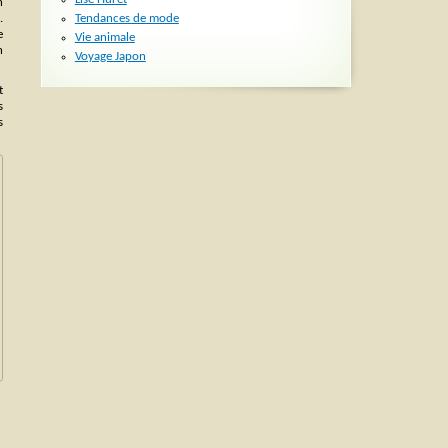
n
Tendances de mode
.
e
Vie animale
n
Voyage Japon
t
s
s