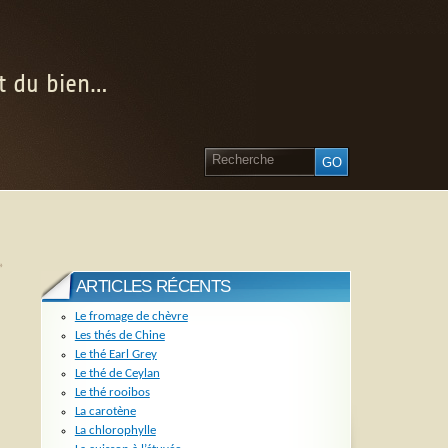
nt du bien…
»
ARTICLES RÉCENTS
Le fromage de chèvre
Les thés de Chine
Le thé Earl Grey
Le thé de Ceylan
Le thé rooibos
La carotène
La chlorophylle