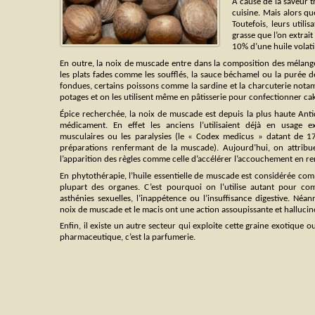
À cause de la saveur tr
cuisine. Mais alors q
Toutefois, leurs util
grasse que l’on extra
10% d’une huile volati
En outre, la noix de muscade entre dans la composition des mélange
les plats fades comme les soufflés, la sauce béchamel ou la purée 
fondues, certains poissons comme la sardine et la charcuterie notam
potages et on les utilisent même en pâtisserie pour confectionner cake
Épice recherchée, la noix de muscade est depuis la plus haute An
médicament. En effet les anciens l’utilisaient déjà en usage ex
musculaires ou les paralysies (le « Codex medicus » datant de 1
préparations renfermant de la muscade). Aujourd’hui, on attribue 
l’apparition des règles comme celle d’accélérer l’accouchement en ren
En phytothérapie, l’huile essentielle de muscade est considérée com
plupart des organes. C’est pourquoi on l’utilise autant pour com
asthénies sexuelles, l’inappétence ou l’insuffisance digestive. Néan
noix de muscade et le macis ont une action assoupissante et halluci
Enfin, il existe un autre secteur qui exploite cette graine exotique out
pharmaceutique, c’est la parfumerie.