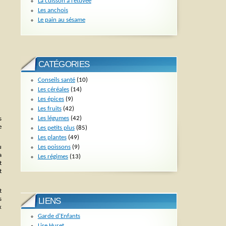
La cuisson à l’étuvée
Les anchois
Le pain au sésame
CATÉGORIES
Conseils santé
(10)
Les céréales
(14)
Les épices
(9)
Les fruits
(42)
Les légumes
(42)
s
e
Les petits plus
(85)
Les plantes
(49)
Les poissons
(9)
u
a
Les régimes
(13)
t
t
t
s
LIENS
x
Garde d'Enfants
Lise Huret