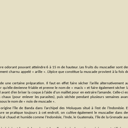
bre odorant pouvant atteindre 6 à 15 m de hauteur. Les fruits du muscadier sont de
ment charnu appelé « arille ». L’épice que constitue la muscade provient à la fois d
 une certaine préparation. Il faut en effet faire sécher l’arille alternativement a
ur qu’elle devienne friable et prenne le nom de « macis » et faire également sécher l
l avant d’en briser la coque à l’aide d’un maillet pour en extraire l’amande. Celle-ci es
 chaux (pour enlever les parasites), puis séchée pendant plusieurs semaines avan
 sous le nom de « noix de muscade ».
rigine l’île de Banda dans l’archipel des Moluques situé à l’est de l’Indonésie. E
ture se pratique toujours à cet endroit, on cultive également le muscadier dans de
ical chaud et humide comme l’Indonésie, l’Inde, le Guatemala, l’île de la Grenade au