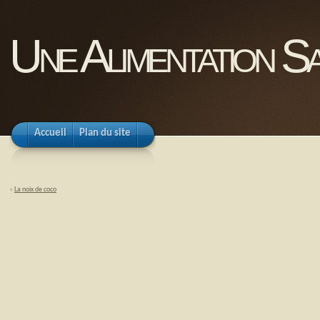
Une Alimentation Sa
Accueil
Plan du site
«
La noix de coco