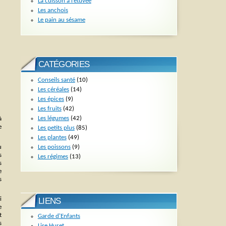
La cuisson à l’étuvée
Les anchois
Le pain au sésame
CATÉGORIES
Conseils santé
(10)
Les céréales
(14)
Les épices
(9)
Les fruits
(42)
Les légumes
(42)
à
e
Les petits plus
(85)
Les plantes
(49)
Les poissons
(9)
u
s
Les régimes
(13)
s
e
s
i
LIENS
e
t
Garde d'Enfants
s
Lise Huret