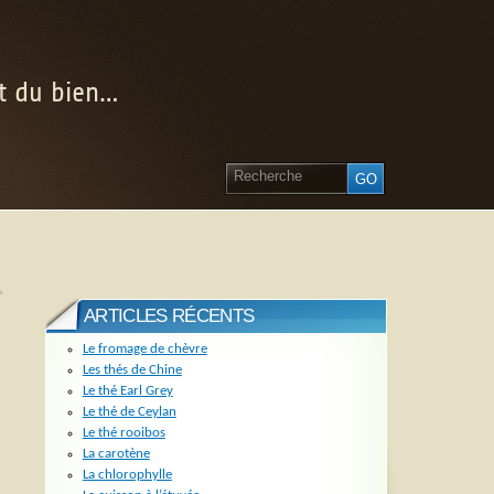
nt du bien…
»
ARTICLES RÉCENTS
Le fromage de chèvre
Les thés de Chine
Le thé Earl Grey
Le thé de Ceylan
Le thé rooibos
La carotène
La chlorophylle