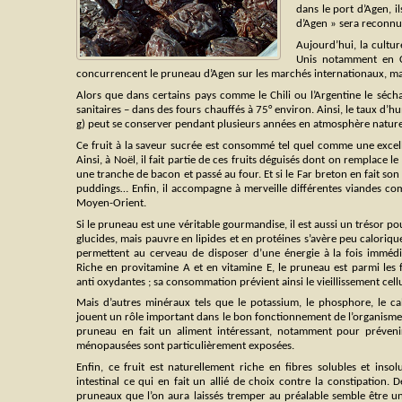
dans le port d’Agen, i
d’Agen » sera reconnue
Aujourd’hui, la cultur
Unis notamment en Ca
concurrencent le pruneau d’Agen sur les marchés internationaux, m
Alors que dans certains pays comme le Chili ou l’Argentine le séchag
sanitaires – dans des fours chauffés à 75° environ. Ainsi, le taux d
g) peut se conserver pendant plusieurs années en atmosphère nature
Ce fruit à la saveur sucrée est consommé tel quel comme une excell
Ainsi, à Noël, il fait partie de ces fruits déguisés dont on remplace 
une tranche de bacon et passé au four. Et si le Far breton en fait son 
puddings… Enfin, il accompagne à merveille différentes viandes comme
Moyen-Orient.
Si le pruneau est une véritable gourmandise, il est aussi un trésor pou
glucides, mais pauvre en lipides et en protéines s’avère peu calorique
permettent au cerveau de disposer d’une énergie à la fois immédia
Riche en provitamine A et en vitamine E, le pruneau est parmi les 
anti oxydantes ; sa consommation prévient ainsi le vieillissement cellul
Mais d’autres minéraux tels que le potassium, le phosphore, le c
jouent un rôle important dans le bon fonctionnement de l’organisme
pruneau en fait un aliment intéressant, notamment pour prévenir
ménopausées sont particulièrement exposées.
Enfin, ce fruit est naturellement riche en fibres solubles et inso
intestinal ce qui en fait un allié de choix contre la constipation. 
pruneaux que l’on aura laissés tremper au préalable semble être un