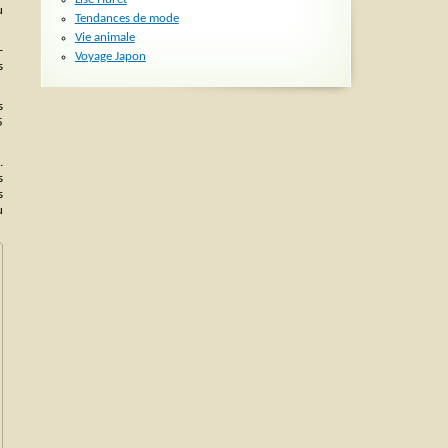
u
Tendances de mode
Vie animale
-
Voyage Japon
s
s
5
.
s
s
u