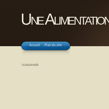
Une Alimentation
Accueil
Plan du site
«
Le clou de girofle