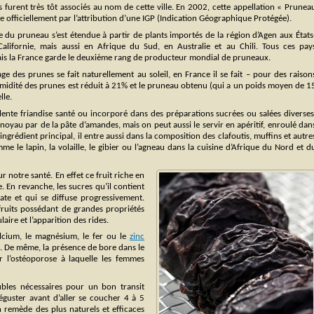
ls furent très tôt associés au nom de cette ville. En 2002, cette appellation « Prunea
 officiellement par l’attribution d’une IGP (Indication Géographique Protégée).
e du pruneau s’est étendue à partir de plants importés de la région d’Agen aux États
lifornie, mais aussi en Afrique du Sud, en Australie et au Chili. Tous ces pay
ais la France garde le deuxième rang de producteur mondial de pruneaux.
e des prunes se fait naturellement au soleil, en France il se fait – pour des raison
’humidité des prunes est réduit à 21% et le pruneau obtenu (qui a un poids moyen de 1
lle.
ente friandise santé ou incorporé dans des préparations sucrées ou salées diverses
le noyau par de la pâte d’amandes, mais on peut aussi le servir en apéritif, enroulé dan
ingrédient principal, il entre aussi dans la composition des clafoutis, muffins et autre
 le lapin, la volaille, le gibier ou l’agneau dans la cuisine d’Afrique du Nord et d
r notre santé. En effet ce fruit riche en
. En revanche, les sucres qu’il contient
te et qui se diffuse progressivement.
fruits possédant de grandes propriétés
aire et l’apparition des rides.
alcium, le magnésium, le fer ou le
zinc
. De même, la présence de bore dans le
 l’ostéoporose à laquelle les femmes
lubles nécessaires pour un bon transit
Déguster avant d’aller se coucher 4 à 5
 remède des plus naturels et efficaces