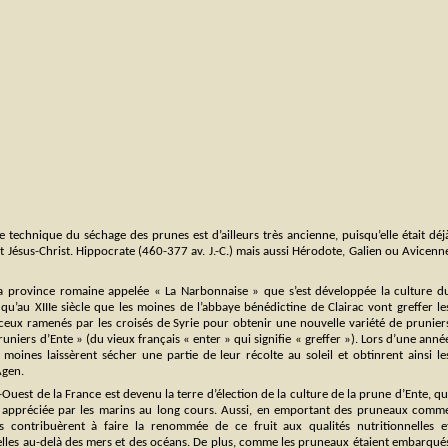
 technique du séchage des prunes est d’ailleurs très ancienne, puisqu’elle était déj
 Jésus-Christ. Hippocrate (460-377 av. J.-C.) mais aussi Hérodote, Galien ou Avicenn
la province romaine appelée « La Narbonnaise » que s’est développée la culture d
 qu’au XIIIe siècle que les moines de l’abbaye bénédictine de Clairac vont greffer le
ceux ramenés par les croisés de Syrie pour obtenir une nouvelle variété de prunier
niers d’Ente » (du vieux français « enter » qui signifie « greffer »). Lors d’une anné
 moines laissèrent sécher une partie de leur récolte au soleil et obtinrent ainsi le
Agen.
-Ouest de la France est devenu la terre d’élection de la culture de la prune d’Ente, qu
nt appréciée par les marins au long cours. Aussi, en emportant des pruneaux comm
ns contribuèrent à faire la renommée de ce fruit aux qualités nutritionnelles e
elles au-delà des mers et des océans. De plus, comme les pruneaux étaient embarqué