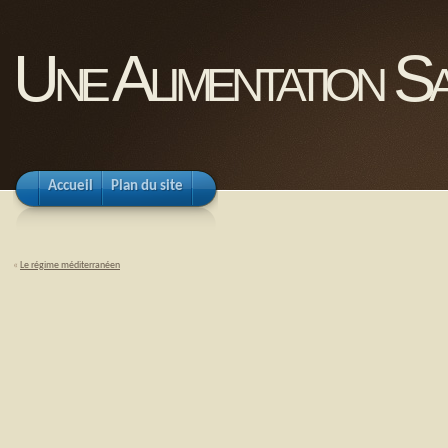
Une Alimentation Sa
Accueil
Plan du site
«
Le régime méditerranéen