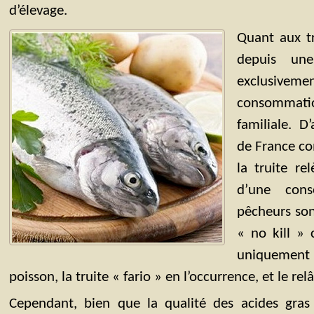
d’élevage.
Quant aux tr
depuis un
exclusive
consomma
familiale. D
de France co
la truite re
d’une cons
pêcheurs son
« no kill » 
uniquement po
poisson, la truite « fario » en l’occurrence, et le rel
Cependant, bien que la qualité des acides gras 