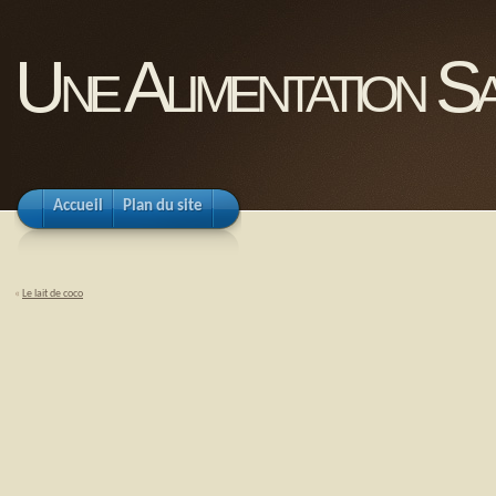
Une Alimentation Sa
Accueil
Plan du site
«
Le lait de coco