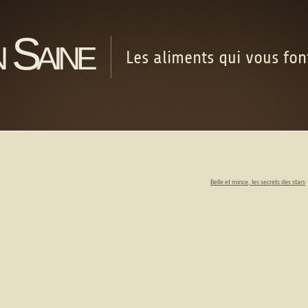
 Saine
Les aliments qui vous fo
Belle et mince, les secrets des stars