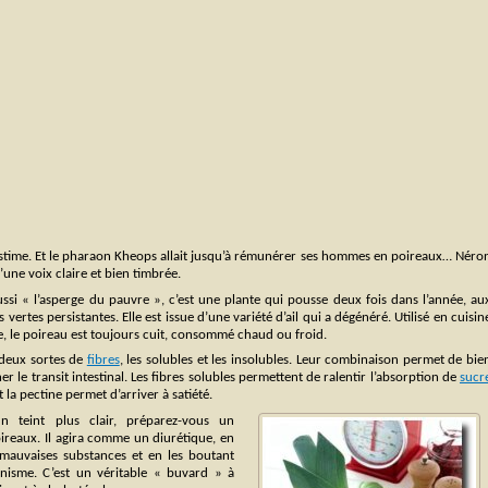
e estime. Et le pharaon Kheops allait jusqu’à rémunérer ses hommes en poireaux… Néro
’une voix claire et bien timbrée.
ussi « l’asperge du pauvre », c’est une plante qui pousse deux fois dans l’année, au
s vertes persistantes. Elle est issue d’une variété d’ail qui a dégénéré. Utilisé en cuisin
 le poireau est toujours cuit, consommé chaud ou froid.
s deux sortes de
fibres
, les solubles et les insolubles. Leur combinaison permet de bie
er le transit intestinal. Les fibres solubles permettent de ralentir l’absorption de
sucr
t la pectine permet d’arriver à satiété.
n teint plus clair, préparez-vous un
ireaux. Il agira comme un diurétique, en
 mauvaises substances et en les boutant
anisme. C’est un véritable « buvard » à