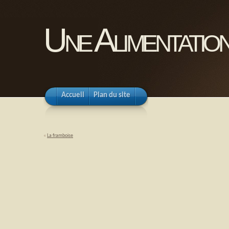
Une Alimentation
Accueil
Plan du site
«
La framboise