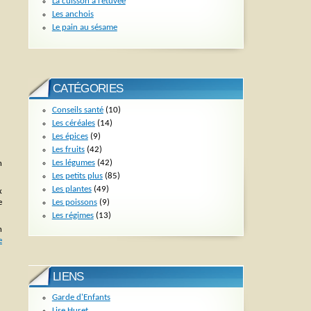
La cuisson à l’étuvée
Les anchois
Le pain au sésame
CATÉGORIES
Conseils santé
(10)
Les céréales
(14)
Les épices
(9)
Les fruits
(42)
Les légumes
(42)
n
Les petits plus
(85)
Les plantes
(49)
x
Les poissons
(9)
e
Les régimes
(13)
n
e
LIENS
Garde d'Enfants
Lise Huret