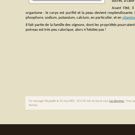
sucres, à calor
Avant l’été, 
organisme : le corps est purifié et la peau devient resplendissante. 
phosphore, sodium, potassium, calcium, en particulier, et en
vitamin
Il fait partie de la famille des oignons, dont les propriétés pourraien
poireau est très peu calorique, alors n’hésitez pas !
Ce message fût publié le 23 mai 2007, 10 h 39 min et classé sous
Les légumes
. Vous p
fermés.