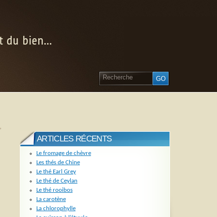
nt du bien…
»
ARTICLES RÉCENTS
Le fromage de chèvre
Les thés de Chine
Le thé Earl Grey
Le thé de Ceylan
Le thé rooibos
La carotène
La chlorophylle