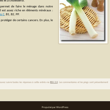
ies et à cholestérol.
il permet de faire le ménage dans notre
Il est assez riche en éléments minéraux :
es C
, B1, B2, PP.
t protéger de certains cancers. En plus, le
ouvez suivre toutes les réponses à cette entrés via
RSS 2.0
. Les commentaires et les pings sont présentement
Propulsé par WordPress