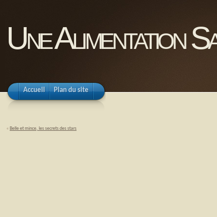
Une Alimentation Sa
Accueil
Plan du site
«
Belle et mince, les secrets des stars