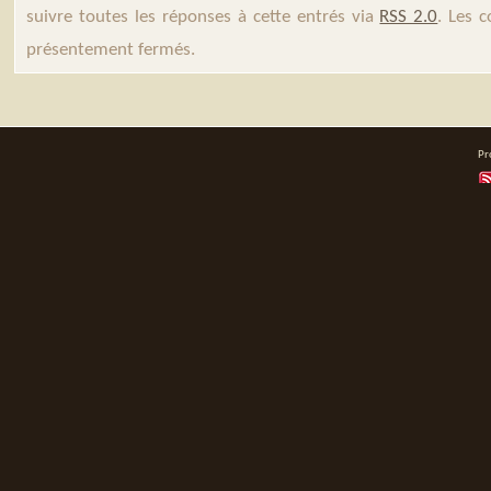
suivre toutes les réponses à cette entrés via
RSS 2.0
. Les 
présentement fermés.
Pr