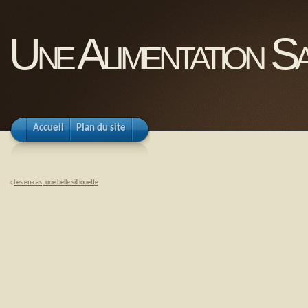
Une Alimentation Sa
Accueil
Plan du site
«
Les en-cas, une belle silhouette