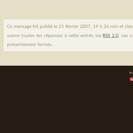
Ce message fût publié le 21 février 2007, 19 h 26 min et cla
suivre toutes les réponses à cette entrés via
RSS 2.0
. Les 
présentement fermés.
Pr