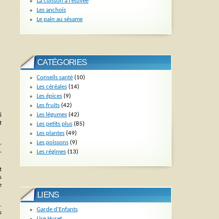
La cuisson à l’étuvée
Les anchois
Le pain au sésame
CATÉGORIES
Conseils santé
(10)
Les céréales
(14)
Les épices
(9)
Les fruits
(42)
Les légumes
(42)
i
t
Les petits plus
(85)
Les plantes
(49)
Les poissons
(9)
,
,
Les régimes
(13)
t
s
e
LIENS
.
Garde d'Enfants
s
Lise Huret