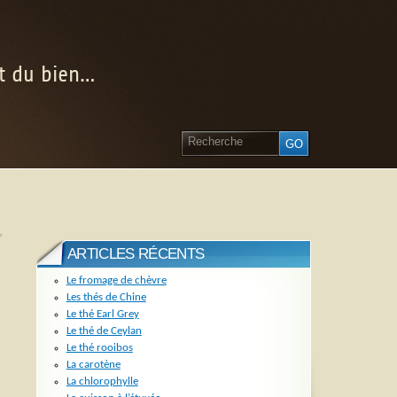
nt du bien…
»
ARTICLES RÉCENTS
Le fromage de chèvre
Les thés de Chine
Le thé Earl Grey
Le thé de Ceylan
Le thé rooibos
La carotène
La chlorophylle