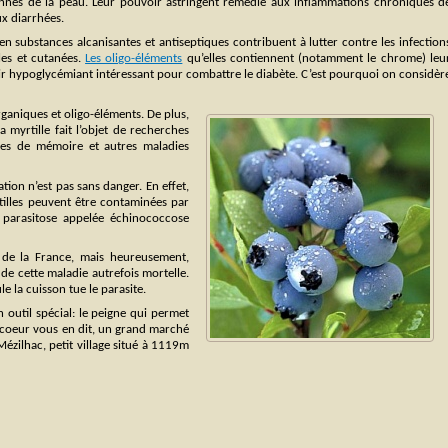
ennes de la peau. Leur pouvoir astringent remédie aux inflammations chroniques d
ux diarrhées.
s en substances alcanisantes et antiseptiques contribuent à lutter contre les infection
ales et cutanées.
Les oligo-éléments
qu’elles contiennent (notamment le chrome) leu
 hypoglycémiant intéressant pour combattre le diabète. C’est pourquoi on considèr
organiques et oligo-éléments. De plus,
la myrtille fait l’objet de recherches
rtes de mémoire et autres maladies
tion n’est pas sans danger. En effet,
rtilles peuvent être contaminées par
parasitose appelée échinococcose
t de la France, mais heureusement,
 de cette maladie autrefois mortelle.
e la cuisson tue le parasite.
’un outil spécial: le peigne qui permet
le coeur vous en dit, un grand marché
Mézilhac, petit village situé à 1119m