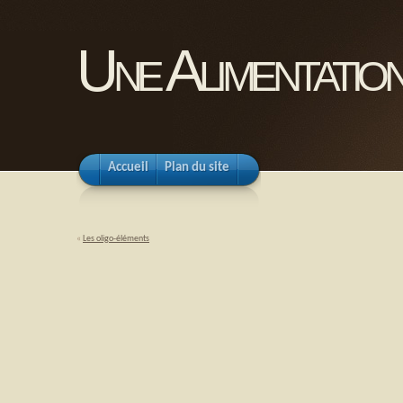
Une Alimentation
Accueil
Plan du site
«
Les oligo-éléments