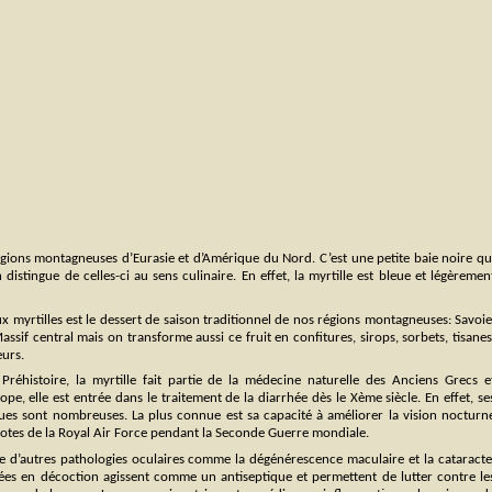
s régions montagneuses d’Eurasie et d’Amérique du Nord. C’est une petite baie noire qu
 distingue de celles-ci au sens culinaire. En effet, la myrtille est bleue et légèremen
x myrtilles est le dessert de saison traditionnel de nos régions montagneuses: Savoie
assif central mais on transforme aussi ce fruit en confitures, sirops, sorbets, tisanes
eurs.
réhistoire, la myrtille fait partie de la médecine naturelle des Anciens Grecs e
pe, elle est entrée dans le traitement de la diarrhée dès le Xème siècle. En effet, se
ues sont nombreuses. La plus connue est sa capacité à améliorer la vision nocturn
ilotes de la Royal Air Force pendant la Seconde Guerre mondiale.
 d’autres pathologies oculaires comme la dégénérescence maculaire et la cataracte
ées en décoction agissent comme un antiseptique et permettent de lutter contre le