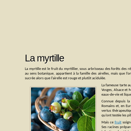
La myrtille
La myrtille est le fruit du myrtillier, sous arbrisseau des forêts de
au sens botanique, appartient à la famille des airelles, mais que l’on
sucrée alors que l’airelle est rouge et plutôt acidulée.
La fameuse tarte au
Vosges, Alsace et M
eaux-de-vie et liqu
Connue depuis la P
Romains et, en Euro
vertus thérapeutiq
qu’ont testée les p
Mais ce
fruit
soigne
Ses racines prépar