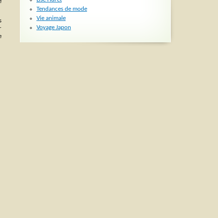
e
Tendances de mode
Vie animale
s
Voyage Japon
r
e