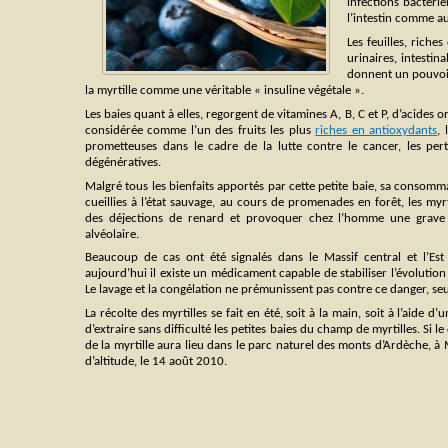
infections bactéri
l’intestin comme a
Les feuilles, riche
urinaires, intestin
donnent un pouvoir
la myrtille comme une véritable « insuline végétale ».
Les baies quant à elles, regorgent de vitamines A, B, C et P, d’acides 
considérée comme l’un des fruits les plus
riches en antioxydants
, 
prometteuses dans le cadre de la lutte contre le cancer, les pe
dégénératives.
Malgré tous les bienfaits apportés par cette petite baie, sa consomma
cueillies à l’état sauvage, au cours de promenades en forêt, les my
des déjections de renard et provoquer chez l’homme une grave 
alvéolaire.
Beaucoup de cas ont été signalés dans le Massif central et l’Es
aujourd’hui il existe un médicament capable de stabiliser l’évolution
Le lavage et la congélation ne prémunissent pas contre ce danger, seul
La récolte des myrtilles se fait en été, soit à la main, soit à l’aide d
d’extraire sans difficulté les petites baies du champ de myrtilles. Si 
de la myrtille aura lieu dans le parc naturel des monts d’Ardèche, à 
d’altitude, le 14 août 2010.