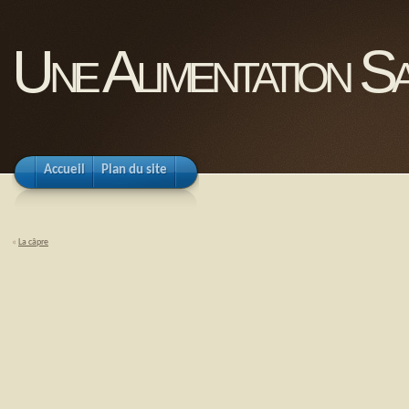
Une Alimentation Sa
Accueil
Plan du site
«
La câpre