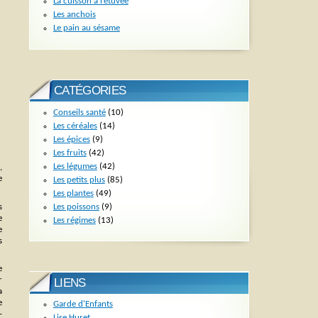
La cuisson à l’étuvée
Les anchois
Le pain au sésame
CATÉGORIES
Conseils santé
(10)
Les céréales
(14)
Les épices
(9)
Les fruits
(42)
Les légumes
(42)
,
e
Les petits plus
(85)
Les plantes
(49)
Les poissons
(9)
s
e
Les régimes
(13)
e
s
e
r
LIENS
a
e
Garde d'Enfants
-
Lise Huret