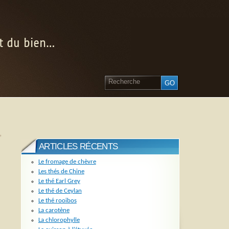
nt du bien…
»
ARTICLES RÉCENTS
Le fromage de chèvre
Les thés de Chine
Le thé Earl Grey
Le thé de Ceylan
Le thé rooibos
La carotène
La chlorophylle