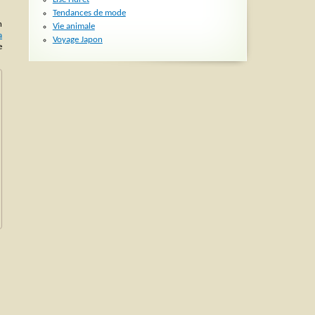
Tendances de mode
n
Vie animale
a
Voyage Japon
e