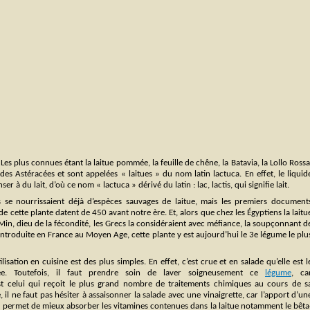
es plus connues étant la laitue pommée, la feuille de chêne, la Batavia, la Lollo Rossa
 des Astéracées et sont appelées « laitues » du nom latin lactuca. En effet, le liquid
r à du lait, d’où ce nom « lactuca » dérivé du latin : lac, lactis, qui signifie lait.
se nourrissaient déjà d’espèces sauvages de laitue, mais les premiers document
de cette plante datent de 450 avant notre ère. Et, alors que chez les Égyptiens la laitu
 Min, dieu de la fécondité, les Grecs la considéraient avec méfiance, la soupçonnant d
Introduite en France au Moyen Age, cette plante y est aujourd’hui le 3e légume le plu
ilisation en cuisine est des plus simples. En effet, c’est crue et en salade qu’elle est l
e. Toutefois, il faut prendre soin de laver soigneusement ce
légume
, ca
t celui qui reçoit le plus grand nombre de traitements chimiques au cours de s
 il ne faut pas hésiter à assaisonner la salade avec une vinaigrette, car l’apport d’un
as permet de mieux absorber les vitamines contenues dans la laitue notamment le bêta