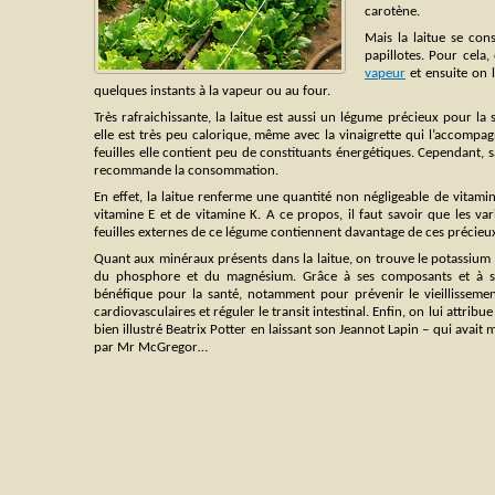
carotène.
Mais la laitue se co
papillotes. Pour cela,
vapeur
et ensuite on l
quelques instants à la vapeur ou au four.
Très rafraichissante, la laitue est aussi un légume précieux pour la
elle est très peu calorique, même avec la vinaigrette qui l’accomp
feuilles elle contient peu de constituants énergétiques. Cependant, 
recommande la consommation.
En effet, la laitue renferme une quantité non négligeable de vitami
vitamine E et de vitamine K. A ce propos, il faut savoir que les vari
feuilles externes de ce légume contiennent davantage de ces précieu
Quant aux minéraux présents dans la laitue, on trouve le potassium 
du phosphore et du magnésium. Grâce à ses composants et à sa t
bénéfique pour la santé, notamment pour prévenir le vieillissement
cardiovasculaires et réguler le transit intestinal. Enfin, on lui attrib
bien illustré Beatrix Potter en laissant son Jeannot Lapin – qui avait 
par Mr McGregor…