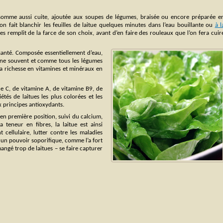
nsomme aussi cuite, ajoutée aux soupes de légumes, braisée ou encore préparée e
 on fait blanchir les feuilles de laitue quelques minutes dans l’eau bouillante ou
à l
es remplit de la farce de son choix, avant d’en faire des rouleaux que l’on fera cuir
 santé. Composée essentiellement d’eau,
agne souvent et comme tous les légumes
sa richesse en vitamines et minéraux en
ne C, de vitamine A, de vitamine B9, de
étés de laitues les plus colorées et les
x principes antioxydants.
en première position, suivi du calcium,
eneur en fibres, la laitue est ainsi
 cellulaire, lutter contre les maladies
ue un pouvoir soporifique, comme l’a fort
mangé trop de laitues – se faire capturer