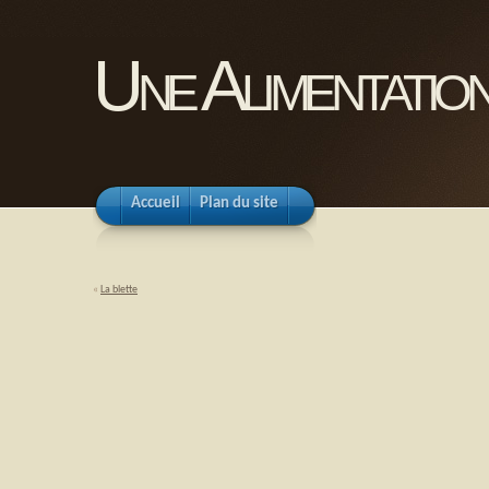
Une Alimentation
Accueil
Plan du site
«
La blette