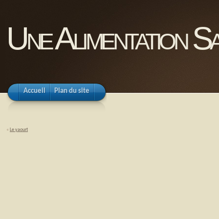
Une Alimentation Sa
Accueil
Plan du site
«
Le yaourt