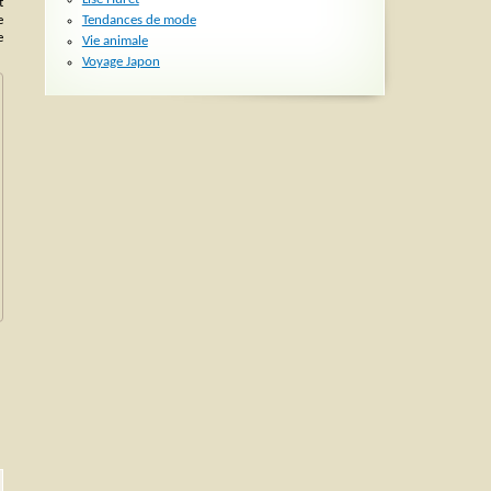
t
Tendances de mode
e
e
Vie animale
Voyage Japon