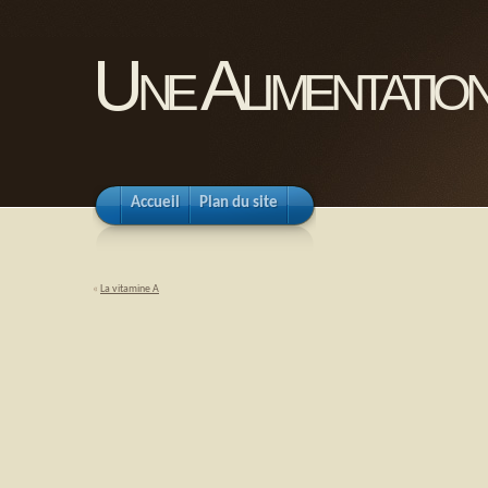
Une Alimentation
Accueil
Plan du site
«
La vitamine A