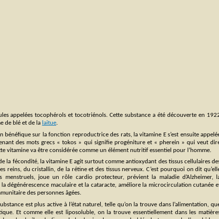
les appelées tocophérols et tocotriénols. Cette substance a été découverte en 192
e de blé et de la
laitue
.
n bénéfique sur la fonction reproductrice des rats, la vitamine E s’est ensuite appelé
nant des mots grecs « tokos » qui signifie progéniture et « pherein » qui veut dir
cette vitamine va être considérée comme un élément nutritif essentiel pour l’homme.
la fécondité, la vitamine E agit surtout comme antioxydant des tissus cellulaires de
s reins, du cristallin, de la rétine et des tissus nerveux. C’est pourquoi on dit qu’ell
s menstruels, joue un rôle cardio protecteur, prévient la maladie d’Alzheimer, l
 la dégénérescence maculaire et la cataracte, améliore la microcirculation cutanée e
mmunitaire des personnes âgées.
bstance est plus active à l’état naturel, telle qu’on la trouve dans l’alimentation, qu
ique. Et comme elle est liposoluble, on la trouve essentiellement dans les matière