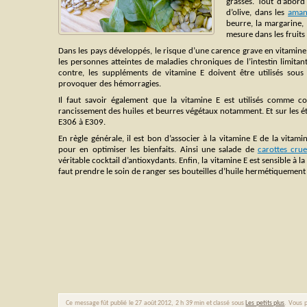
grasses. Tout d’abord
d’olive, dans les
aman
beurre, la margarine, 
mesure dans les fruits
Dans les pays développés, le risque d’une carence grave en vitamine
les personnes atteintes de maladies chroniques de l’intestin limitan
contre, les suppléments de vitamine E doivent être utilisés sous 
provoquer des hémorragies.
Il faut savoir également que la vitamine E est utilisés comme co
rancissement des huiles et beurres végétaux notamment. Et sur les ét
E306 à E309.
En règle générale, il est bon d’associer à la vitamine E de la vita
pour en optimiser les bienfaits. Ainsi une salade de
carottes crue
véritable cocktail d’antioxydants. Enfin, la vitamine E est sensible à la
faut prendre le soin de ranger ses bouteilles d’huile hermétiquemen
Ce message fût publié le 27 août 2012, 2 h 39 min et classé sous
Les petits plus
. Vous p