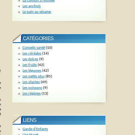
La cuisson à l’étuvée
Les anchois
Le pain au sésame
CATÉGORIES
Conseils santé
(10)
Les céréales
(14)
Les épices
(9)
Les fruits
(42)
Les légumes
(42)
2
Les petits plus
(85)
Les plantes
(49)
e
Les poissons
(9)
e
Les régimes
(13)
s
e
a
t
LIENS
e
Garde d'Enfants
s
Lise Huret