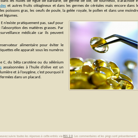
 dans les huiles de figue de barbarie, de germe de blé, de tournesol, d’arachide e
des
et autres fruits oléagineux et dans les germes de céréales mais encore dans l
les poissons gras, les oeufs de poule, la gelée royale, le pollen et dans une moindr
 et légumes.
 E n’existe pratiquement pas, sauf pour
t l’absorption des matières grasses. Par
surveillance médicale car ils peuvent
nservateur alimentaire pour éviter le
iquettes elle apparait sous les numéros
mine C, du bêta carotène ou du sélénium
s
assaisonnées à l’huile d’olive est un
 lumière et à l’oxygène, c’est pourquoi il
t fermées dans un placard.
ouvez suivre toutes les réponses à cette entrés via
RSS 2.0
. Les commentaires et les pings sont présentement