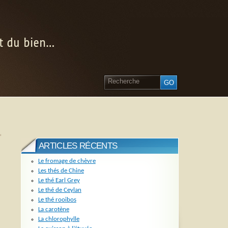
nt du bien…
»
ARTICLES RÉCENTS
Le fromage de chèvre
Les thés de Chine
Le thé Earl Grey
Le thé de Ceylan
Le thé rooibos
La carotène
La chlorophylle