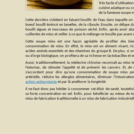
Très facile d’utilisat
cuisine asiatique ou c
de la fameuse soupe mis
Cette dernière s’obtient en faisant bouillir de l’eau dans laquelle o
boeuf bouilli émincé en lamelles, de la ciboule. Ensuite, on délaye 
bouilli algues et morceaux de poisson séché. Enfin, après avoir aba
cuillerées de miso et veiller à ce que le mélange ne bouille pas avant d
Cette soupe miso est une façon agréable de profiter des bie
consommation de miso. En effet, le miso est un aliment vivant, ric
acides aminés essentiels et des vitamines du groupe B. De plus, si on 
ou d’orge biologique, on profitera de sa richesse en lactobacilles et 
Aussi, traditionnellement, la médecine chinoise reconnait au miso l
l’estomac, de stimuler l’appétit et de prévenir les cancers. Et, 
s’accordent pour dire qu’une consommation de soupe miso peu
artérielle, réduire les allergies alimentaires, diminuer l’intoxicati
action antioxydante
et par là améliorer la longévité.
Il ne faut donc pas hésiter à consommer cet élixir de santé, toutefois
sa forte concentration en sel. Enfin, pour bénéficier au mieux de to
miso de fabrication traditionnelle à un miso de fabrication industriell