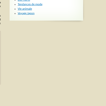
a
Tendances de mode
n
Vie animale
Voyage Japon
u
t
x