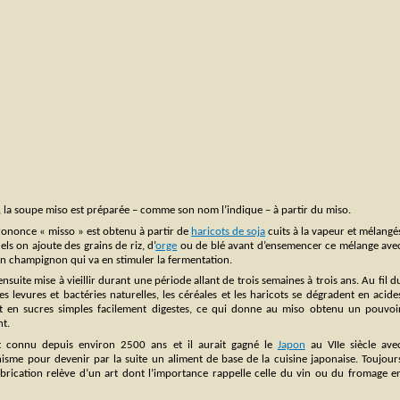
, la soupe miso est préparée – comme son nom l’indique – à partir du miso.
rononce « misso » est obtenu à partir de
haricots de soja
cuits à la vapeur et mélangé
els on ajoute des grains de riz, d’
orge
ou de blé avant d’ensemencer ce mélange ave
un champignon qui va en stimuler la fermentation.
nsuite mise à vieillir durant une période allant de trois semaines à trois ans. Au fil d
es levures et bactéries naturelles, les céréales et les haricots se dégradent en acide
et en sucres simples facilement digestes, ce qui donne au miso obtenu un pouvoi
nt.
t connu depuis environ 2500 ans et il aurait gagné le
Japon
au VIIe siècle ave
isme pour devenir par la suite un aliment de base de la cuisine japonaise. Toujour
 fabrication relève d’un art dont l’importance rappelle celle du vin ou du fromage e