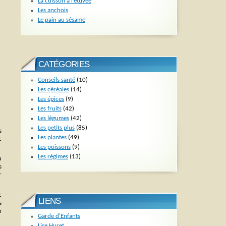
La cuisson à l’étuvée
Les anchois
Le pain au sésame
CATÉGORIES
Conseils santé
(10)
Les céréales
(14)
Les épices
(9)
Les fruits
(42)
Les légumes
(42)
Les petits plus
(85)
s
Les plantes
(49)
c
Les poissons
(9)
Les régimes
(13)
u
s
r
c
LIENS
s
n
Garde d'Enfants
Lise Huret