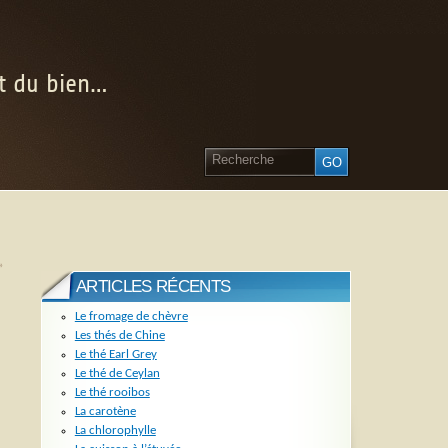
nt du bien…
»
ARTICLES RÉCENTS
Le fromage de chèvre
Les thés de Chine
Le thé Earl Grey
Le thé de Ceylan
Le thé rooibos
La carotène
La chlorophylle