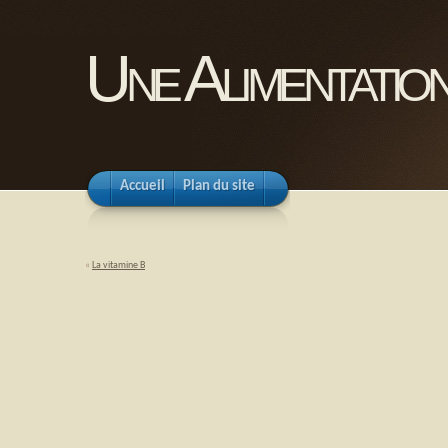
Une Alimentation
Accueil
Plan du site
«
La vitamine B