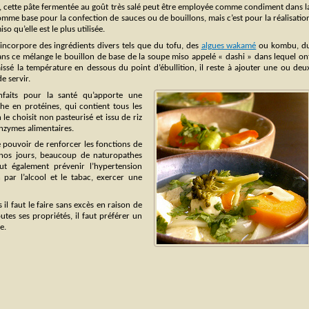
ion, cette pâte fermentée au goût très salé peut être employée comme condiment dans l
omme base pour la confection de sauces ou de bouillons, mais c’est pour la réalisatio
o qu’elle est le plus utilisée.
n incorpore des ingrédients divers tels que du tofu, des
algues wakamé
ou kombu, d
dans ce mélange le bouillon de base de la soupe miso appelé « dashi » dans lequel on
issé la température en dessous du point d’ébullition, il reste à ajouter une ou deu
e servir.
nfaits pour la santé qu’apporte une
he en protéines, qui contient tous les
le choisit non pasteurisé et issu de riz
enzymes alimentaires.
e pouvoir de renforcer les fonctions de
de nos jours, beaucoup de naturopathes
t également prévenir l’hypertension
on par l’alcool et le tabac, exercer une
 il faut le faire sans excès en raison de
utes ses propriétés, il faut préférer un
e.