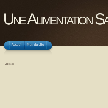
Une Alimentation Sa
Accueil
Plan du site
«
Les makis