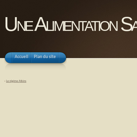
Une Alimentation Sa
Accueil
Plan du site
«
Le régime Atkins