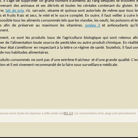
l, il s’agit de supprimer un grand nombre d’aliments au rang desquels se trouvent l
rovenant des animaux et ses dérivés et toutes les céréales contenant du gluten. E
he,
lait de soja
, riz, sarrasin, sésame et quinoa sont autorisés de même que tous le
 et fruits frais et secs, le miel et le sucre complet. En outre, il faut veiller à cuire l
ossible tous les aliments consommés tels que les viandes, les oeufs, les poissons et le
s afin de préserver au maximum les vitamines,
oméga 3
et antioxydants qu’il
nnent.
ment, ce sont les produits issus de l’agriculture biologique qui sont retenus afi
ner de l’alimentation toute source de pesticides ou autre produit chimique. En réalité
 état s’améliorer en respectant à la lettre ce régime de santé. Toutefois, il faut un
 de nos habitudes alimentaires.
roduits consommés ne sont pas d’une extrême fraicheur et d’une grande qualité. C’es
ion et il est vivement recommandé de la faire sous surveillance médicale.
pouvez suivre toutes les réponses à cette entrés via
RSS 2.0
. Les commentaires et les pings sont présentement