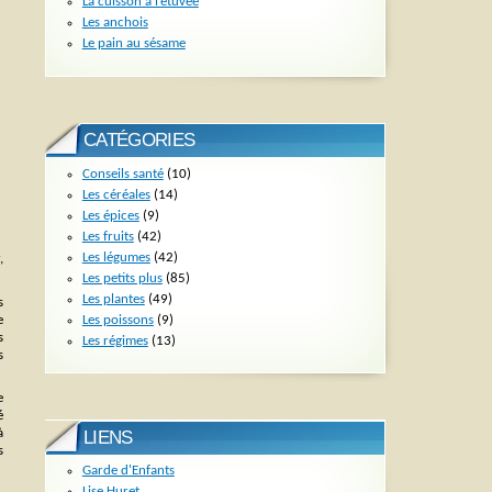
La cuisson à l’étuvée
Les anchois
Le pain au sésame
CATÉGORIES
Conseils santé
(10)
Les céréales
(14)
Les épices
(9)
Les fruits
(42)
Les légumes
(42)
,
Les petits plus
(85)
Les plantes
(49)
s
Les poissons
(9)
e
s
Les régimes
(13)
s
e
é
à
LIENS
s
Garde d'Enfants
Lise Huret