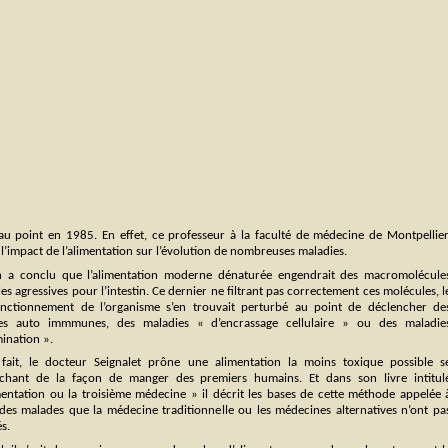
au point en 1985. En effet, ce professeur à la faculté de médecine de Montpellier
’impact de l’alimentation sur l’évolution de nombreuses maladies.
en a conclu que l’alimentation moderne dénaturée engendrait des macromolécule
es agressives pour l’intestin. Ce dernier ne filtrant pas correctement ces molécules, l
nctionnement de l’organisme s’en trouvait perturbé au point de déclencher de
es auto immmunes, des maladies « d’encrassage cellulaire » ou des maladie
mination ».
fait, le docteur Seignalet prône une alimentation la moins toxique possible s
chant de la façon de manger des premiers humains. Et dans son livre intitul
imentation ou la troisième médecine » il décrit les bases de cette méthode appelée 
 des malades que la médecine traditionnelle ou les médecines alternatives n’ont pa
s.