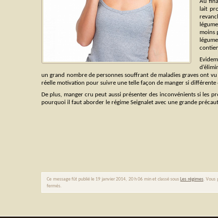
Au fina
lait p
revanc
légumes
moins p
légume
contie
Evidem
d’élimi
un grand nombre de personnes souffrant de maladies graves ont vu leur
réelle motivation pour suivre une telle façon de manger si différente
De plus, manger cru peut aussi présenter des inconvénients si les p
pourquoi il faut aborder le régime Seignalet avec une grande précaut
Ce message fût publié le 19 janvier 2014, 20 h 06 min et classé sous
Les régimes
. Vous 
fermés.