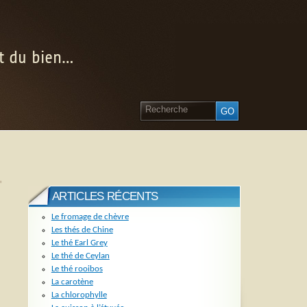
nt du bien…
»
ARTICLES RÉCENTS
Le fromage de chèvre
Les thés de Chine
Le thé Earl Grey
Le thé de Ceylan
Le thé rooibos
La carotène
La chlorophylle