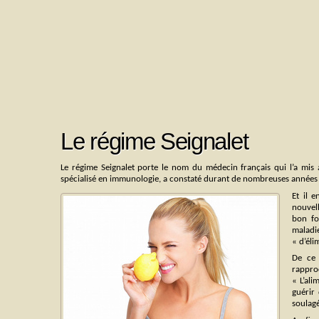
Le régime Seignalet
Le régime Seignalet porte le nom du médecin français qui l’a mis 
spécialisé en immunologie, a constaté durant de nombreuses années l
Et il 
nouvell
bon fo
maladi
« d’éli
De ce 
rappro
« L’al
guérir
soulagé