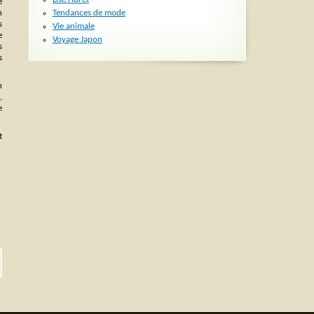
e
Tendances de mode
n
s
Vie animale
e
Voyage Japon
s
s
n
,
e
t