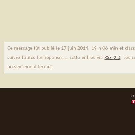
Ce message fût publié le 17 juin 2014, 19 h 06 min et clas
suivre toutes les réponses à cette entrés via
RSS 2.0
. Les 
présentement fermés.
Pr