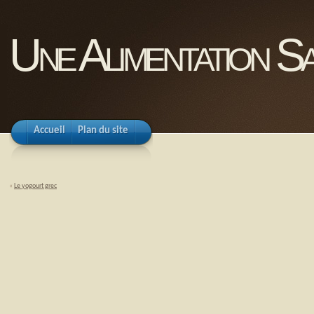
Une Alimentation Sa
Accueil
Plan du site
«
Le yogourt grec