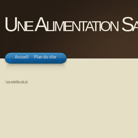
Une Alimentation Sa
Accueil
Plan du site
«
Les galettes de riz