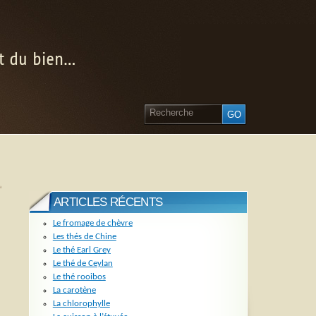
nt du bien…
»
ARTICLES RÉCENTS
Le fromage de chèvre
Les thés de Chine
Le thé Earl Grey
Le thé de Ceylan
Le thé rooibos
La carotène
La chlorophylle