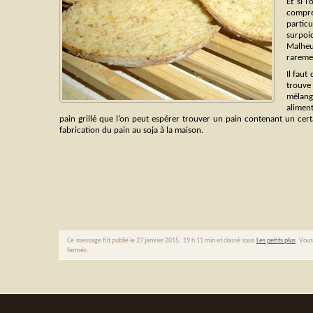
Et si l
compre
partic
surpo
Malheur
rareme
Il faut
trouve
mélang
aliment
pain grillé que l’on peut espérer trouver un pain contenant un certa
fabrication du pain au soja à la maison.
Ce message fût publié le 27 janvier 2015, 19 h 11 min et classé sous
Les petits plus
. Vous
fermés.