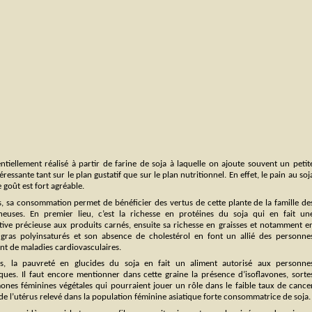
tiellement réalisé à partir de farine de soja à laquelle on ajoute souvent un petit
essante tant sur le plan gustatif que sur le plan nutritionnel. En effet, le pain au soj
 goût est fort agréable.
s, sa consommation permet de bénéficier des vertus de cette plante de la famille de
neuses. En premier lieu, c’est la richesse en protéines du soja qui en fait un
ative précieuse aux produits carnés, ensuite sa richesse en graisses et notamment e
 gras polyinsaturés et son absence de cholestérol en font un allié des personne
nt de maladies cardiovasculaires.
s, la pauvreté en glucides du soja en fait un aliment autorisé aux personne
iques. Il faut encore mentionner dans cette graine la présence d’isoflavones, sorte
ones féminines végétales qui pourraient jouer un rôle dans le faible taux de cance
de l’utérus relevé dans la population féminine asiatique forte consommatrice de soja.