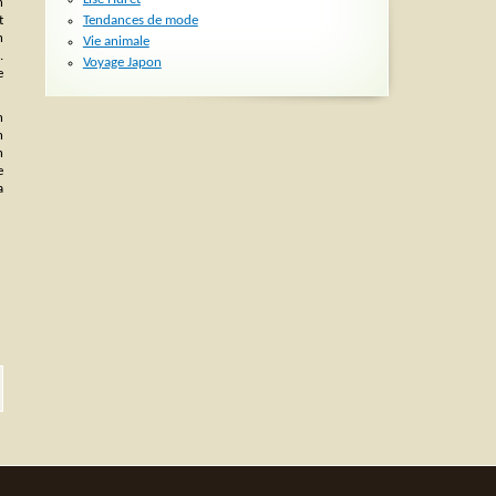
n
Tendances de mode
t
n
Vie animale
.
Voyage Japon
e
n
n
n
e
a