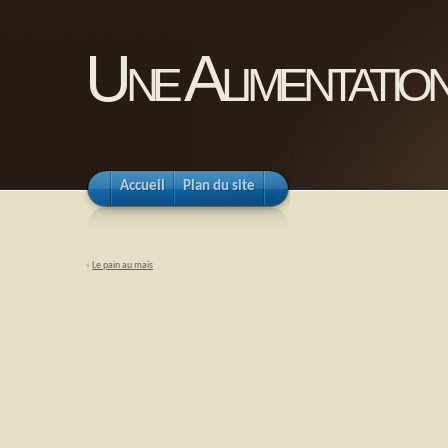
Une Alimentation
Accueil
Plan du site
«
Le pain au maïs