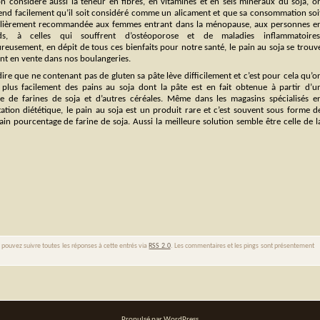
’on considère aussi la teneur en fibres, en vitamines et en sels minéraux du soja, o
nd facilement qu’il soit considéré comme un alicament et que sa consommation soi
ulièrement recommandée aux femmes entrant dans la ménopause, aux personnes e
ids, à celles qui souffrent d’ostéoporose et de maladies inflammatoires
eusement, en dépit de tous ces bienfaits pour notre santé, le pain au soja se trouv
nt en vente dans nos boulangeries.
 dire que ne contenant pas de gluten sa pâte lève difficilement et c’est pour cela qu’o
 plus facilement des pains au soja dont la pâte est en fait obtenue à partir d’u
e de farines de soja et d’autres céréales. Même dans les magasins spécialisés e
ation diététique, le pain au soja est un produit rare et c’est souvent sous forme d
in pourcentage de farine de soja. Aussi la meilleure solution semble être celle de l
 pouvez suivre toutes les réponses à cette entrés via
RSS 2.0
. Les commentaires et les pings sont présentement
Propulsé par WordPress