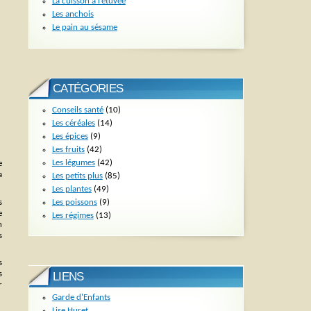
La cuisson à l’étuvée
Les anchois
Le pain au sésame
CATÉGORIES
Conseils santé
(10)
Les céréales
(14)
Les épices
(9)
Les fruits
(42)
Les légumes
(42)
e
a
Les petits plus
(85)
Les plantes
(49)
Les poissons
(9)
s
e
Les régimes
(13)
n
s
s
s
LIENS
r
Garde d'Enfants
Lise Huret