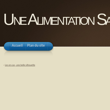
Une Alimentation Sa
Accueil
Plan du site
«
Les en-cas, une belle silhouette