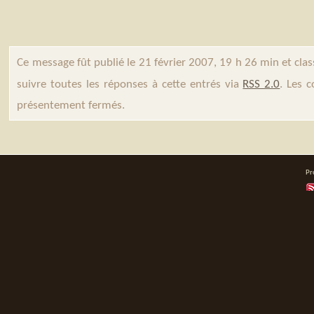
Ce message fût publié le 21 février 2007, 19 h 26 min et cla
suivre toutes les réponses à cette entrés via
RSS 2.0
. Les 
présentement fermés.
Pr