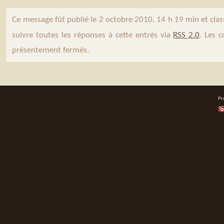
Ce message fût publié le 2 octobre 2010, 14 h 19 min et cla
suivre toutes les réponses à cette entrés via
RSS 2.0
. Les 
présentement fermés.
Pr