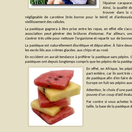
l’épaisse carapac
Ainsi, la qualité d
trouver dans la 
négligeable de carotène (très bonne pour le teint) et d’antioxyda
vieillissement des cellules.
La pastèque gagnera à être prise entre les repas, en effet elle s’
association peut générer des brûlures d’estomac. Par ailleurs, 
s’avérer très utile pour nettoyer l’organisme et repartir sur de bonne
La pastèque est naturellement diurétique et dépurative. À faire deu
les excès liés aux crèmes glacées, aux chips et au rosé.
En occident on aurait tendance à préférer la pastèque sans pépins. C
pastèques ont depuis longtemps compris que les pépins de la pastèque
En effet, en Afrique, les p
part entière, car ils sont trè
de pastèque afin d’en faire 
Europe on fuit ses pépins aux
Attention, le choix d’une pas
pouvez d’un coup d’œil évaluer
Par contre si vous achetez le
taille, la base de la pastèque 