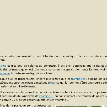
ouvoir enfiler son maillot de bain et fondre pour la pastèque. Car ce cucurbitacée fai
raux.
ucrée
et très peu de calories au compteur, il est bien dommage que la pastèqu
tals des primeurs qu’en été. Car notre corps en mangerait bien toute l’année. Moin
pomme
, la pastèque se déguste sans faim !
orique que les fruits rouges, encore plus légère que les
framboises
: à peine 30 kca
tèque est essentiellement constituée d’
eau
, ce qui lui permet d’être une source trè
tassium et en oligo-éléments.
être délicieuse, elle permet de couvrir certains des besoins essentiels de l’organisme
est sans nul doute synonyme de
vitamine C
: en consommant une tranche de pastèqu
n couvre 25 % de ses besoins quotidiens en vitamine C.
mines de la pastèque sont protégées par