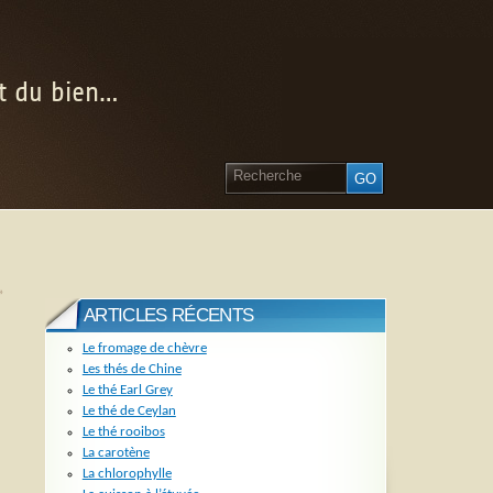
nt du bien…
»
ARTICLES RÉCENTS
Le fromage de chèvre
Les thés de Chine
Le thé Earl Grey
Le thé de Ceylan
Le thé rooibos
La carotène
La chlorophylle