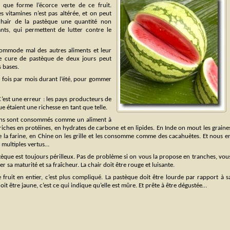
e que forme l’écorce verte de ce fruit.
es vitamines n’est pas altérée, et on peut
chair de la pastèque une quantité non
nts, qui permettent de lutter contre le
accommode mal des autres aliments et leur
une cure de pastèque de deux jours peut
s bases.
x fois par mois durant l’été, pour gommer
’est une erreur : les pays producteurs de
 étaient une richesse en tant que telle.
épins sont consommés comme un aliment à
s riches en protéines, en hydrates de carbone et en lipides. En Inde on mout les graine
de la farine, en Chine on les grille et les consomme comme des cacahuètes. Et nous e
 multiples vertus…
tèque est toujours périlleux. Pas de problème si on vous la propose en tranches, vou
 sa maturité et sa fraîcheur. La chair doit être rouge et luisante.
 fruit en entier, c’est plus compliqué. La pastèque doit être lourde par rapport à s
doit être jaune, c’est ce qui indique qu’elle est mûre. Et prête à être dégustée…