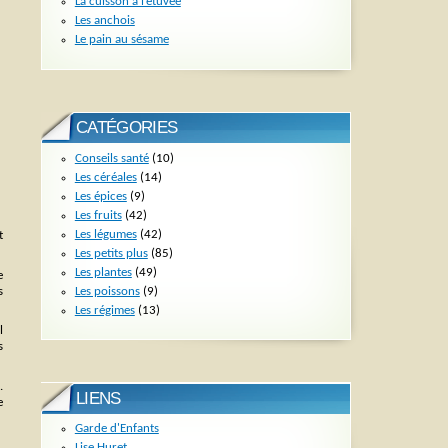
La cuisson à l’étuvée
Les anchois
Le pain au sésame
CATÉGORIES
Conseils santé
(10)
Les céréales
(14)
Les épices
(9)
Les fruits
(42)
Les légumes
(42)
t
Les petits plus
(85)
Les plantes
(49)
e
Les poissons
(9)
s
Les régimes
(13)
l
s
.
LIENS
e
Garde d'Enfants
Lise Huret