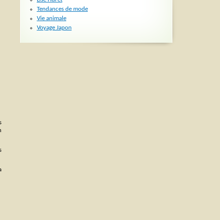
Tendances de mode
Vie animale
Voyage Japon
s
n
s
a