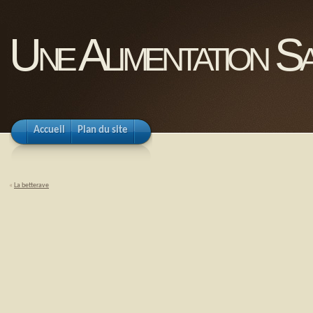
Une Alimentation Sa
Accueil
Plan du site
«
La betterave