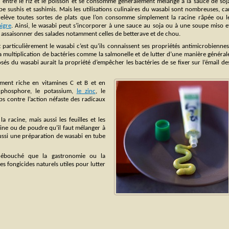
nt entre le riz et le poisson et se consomme généralement mélangé à la sauce de soj
e sushis et sashimis. Mais les utilisations culinaires du wasabi sont nombreuses, ca
 relève toutes sortes de plats que l’on consomme simplement la racine râpée ou l
aigre
. Ainsi, le wasabi peut s’incorporer à une sauce au soja ou à une soupe miso e
ur assaisonner des salades notamment celles de betterave et de chou.
 particulièrement le wasabi c’est qu’ils connaissent ses propriétés antimicrobiennes
a multiplication de bactéries comme la salmonelle et de lutter d’une manière général
sés du wasabi aurait la propriété d’empêcher les bactéries de se fixer sur l’émail de
ement riche en vitamines C et B et en
e phosphore, le potassium,
le zinc
, le
ps contre l’action néfaste des radicaux
 racine, mais aussi les feuilles et les
ine ou de poudre qu’il faut mélanger à
aussi une préparation de wasabi en tube
 débouché que la gastronomie ou la
s fongicides naturels utiles pour lutter