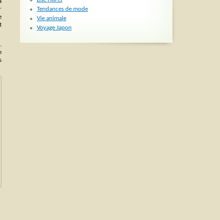
a
Tendances de mode
r
e
Vie animale
t
Voyage Japon
.
e
s