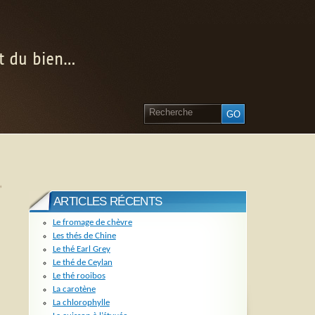
nt du bien…
»
ARTICLES RÉCENTS
Le fromage de chèvre
Les thés de Chine
Le thé Earl Grey
Le thé de Ceylan
Le thé rooibos
La carotène
La chlorophylle