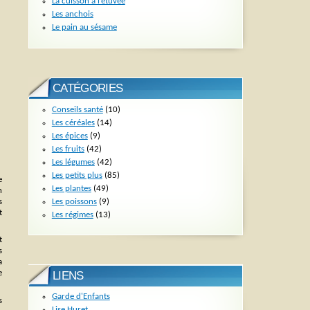
La cuisson à l’étuvée
Les anchois
Le pain au sésame
CATÉGORIES
Conseils santé
(10)
Les céréales
(14)
Les épices
(9)
Les fruits
(42)
Les légumes
(42)
Les petits plus
(85)
e
Les plantes
(49)
n
Les poissons
(9)
s
t
Les régimes
(13)
t
s
a
e
LIENS
Garde d'Enfants
s
Lise Huret