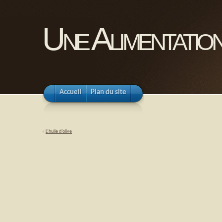
Une Alimentation
Accueil
Plan du site
«
L’huile d’olive