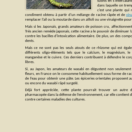
sushis en s’intercala
dans laquelle on tremp
c’est une plante qui
condiment obtenu à partir d’un mélange de racine râpée et de
vin
remplacer l’ail ou la moutarde dans un ailloli ou une vinaigrette po
Mais si les Japonais, grands amateurs de poisson cru, affectionnent
Très ancien remède japonais, cette racine a le pouvoir de diminuer l
contre les bacilles d’intoxication alimentaire. De plus, un des compo
dents.
Mais ce ne sont pas les seuls atouts de ce rhizome qui est égal
différents oligo-éléments tels que le calcium, le magnésium, l
manganèse et le cuivre. Ces derniers contribuent à défendre le cor
libres.
Si, au Japon, les amateurs de wasabi en dégustent non seulement la
fleurs, en France on le consomme habituellement sous forme de rac
de l’eau pour obtenir une pâte. Les épiceries orientales proposent 
ou encore du wasabi râpé surgelé.
Déjà fort appréciée, cette plante pourrait trouver un autre
pharmacopée dans la défense de l’environnement, car elle contient de
contre certaines maladies des cultures.