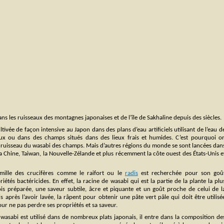
 les ruisseaux des montagnes japonaises et de l’île de Sakhaline depuis des siècles.
ltivée de façon intensive au Japon dans des plans d’eau artificiels utilisant de l’eau d
ux ou dans des champs situés dans des lieux frais et humides. C’est pourquoi o
u ruisseau du wasabi des champs. Mais d’autres régions du monde se sont lancées dan
 Chine, Taiwan, la Nouvelle-Zélande et plus récemment la côte ouest des États-Unis e
amille des crucifères comme le raifort ou le
radis
est recherchée pour son goû
riétés bactéricides. En effet, la racine de wasabi qui est la partie de la plante la plu
fois préparée, une saveur subtile, âcre et piquante et un goût proche de celui de l
 après l’avoir lavée, la râpent pour obtenir une pâte vert pâle qui doit être utilisé
ur ne pas perdre ses propriétés et sa saveur.
 wasabi est utilisé dans de nombreux plats japonais, il entre dans la composition de