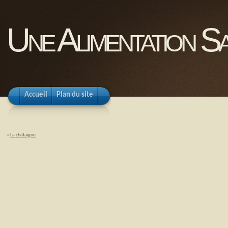
Une Alimentation Sa
Accueil
Plan du site
«
La châtaigne