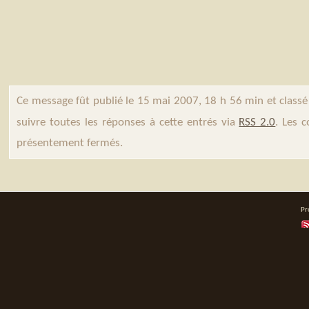
Ce message fût publié le 15 mai 2007, 18 h 56 min et class
suivre toutes les réponses à cette entrés via
RSS 2.0
. Les 
présentement fermés.
Pr