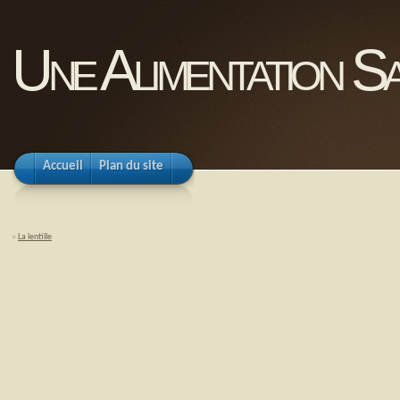
Une Alimentation Sa
Accueil
Plan du site
«
La lentille