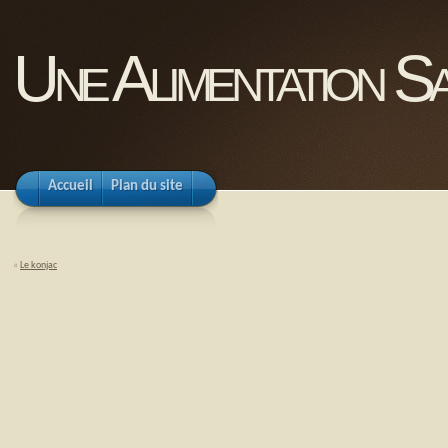
Une Alimentation Sa
Accueil
Plan du site
«
Le konjac