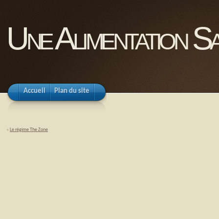
Une Alimentation Sa
Accueil
Plan du site
«
Le régime The Zone