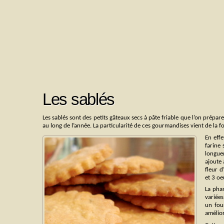
Les sablés
Les sablés sont des petits gâteaux secs à pâte friable que l’on prépa
au long de l’année. La particularité de ces gourmandises vient de la f
En effe
farine 
longuem
ajoute 
fleur 
et 3 oe
La phas
variées
un fou
amélior