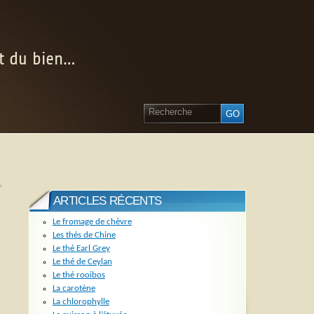
nt du bien…
»
ARTICLES RÉCENTS
Le fromage de chèvre
Les thés de Chine
Le thé Earl Grey
Le thé de Ceylan
Le thé rooibos
La carotène
La chlorophylle