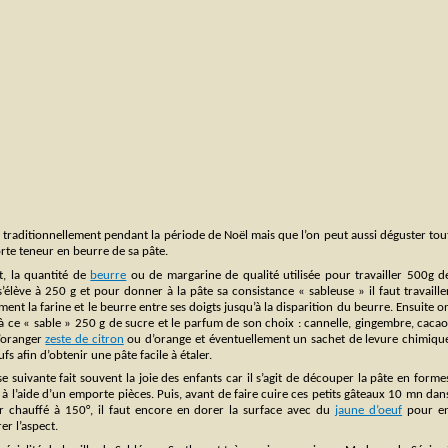
re traditionnellement pendant la période de Noël mais que l’on peut aussi déguster tou
orte teneur en beurre de sa pâte.
t, la quantité de
beurre
ou de margarine de qualité utilisée pour travailler 500g d
s’élève à 250 g et pour donner à la pâte sa consistance « sableuse » il faut travaille
ent la farine et le beurre entre ses doigts jusqu’à la disparition du beurre. Ensuite o
à ce « sable » 250 g de sucre et le parfum de son choix : cannelle, gingembre, cacao
d’oranger
zeste de citron
ou d’orange et éventuellement un sachet de levure chimiqu
ufs afin d’obtenir une pâte facile à étaler.
e suivante fait souvent la joie des enfants car il s’agit de découper la pâte en forme
 à l’aide d’un emporte pièces. Puis, avant de faire cuire ces petits gâteaux 10 mn dan
r chauffé à 150°, il faut encore en dorer la surface avec du
jaune d’oeuf
pour e
er l’aspect.