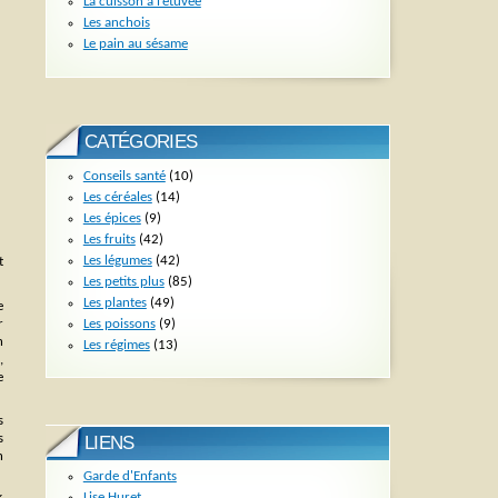
La cuisson à l’étuvée
Les anchois
Le pain au sésame
CATÉGORIES
Conseils santé
(10)
Les céréales
(14)
Les épices
(9)
Les fruits
(42)
Les légumes
(42)
t
Les petits plus
(85)
Les plantes
(49)
e
Les poissons
(9)
r
n
Les régimes
(13)
,
e
s
s
LIENS
n
Garde d'Enfants
Lise Huret