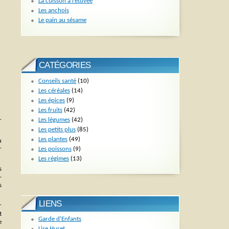
La cuisson à l’étuvée
Les anchois
Le pain au sésame
CATÉGORIES
Conseils santé
(10)
Les céréales
(14)
Les épices
(9)
Les fruits
(42)
Les légumes
(42)
r
Les petits plus
(85)
Les plantes
(49)
u
Les poissons
(9)
r
Les régimes
(13)
s
-
s
LIENS
r
t
Garde d'Enfants
e
Lise Huret