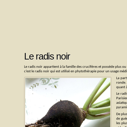
Le radis noir
Le radis noir appartient à la famille des crucifères et possède plus 
c’est le radis noir qui est utilisé en phytothérapie pour un usage médi
La par
ronde. 
quant à
Le radi
Parisie
asiati
pyramid
De plus
de guér
les plu