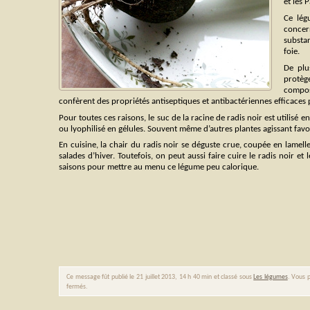
et les 
Ce lég
concern
substan
foie.
De plu
protèg
composa
confèrent des propriétés antiseptiques et antibactériennes efficaces 
Pour toutes ces raisons, le suc de la racine de radis noir est utilis
ou lyophilisé en gélules. Souvent même d’autres plantes agissant favo
En cuisine, la chair du radis noir se déguste crue, coupée en lamel
salades d’hiver. Toutefois, on peut aussi faire cuire le radis noir e
saisons pour mettre au menu ce légume peu calorique.
Ce message fût publié le 21 juillet 2013, 14 h 40 min et classé sous
Les légumes
. Vous p
fermés.