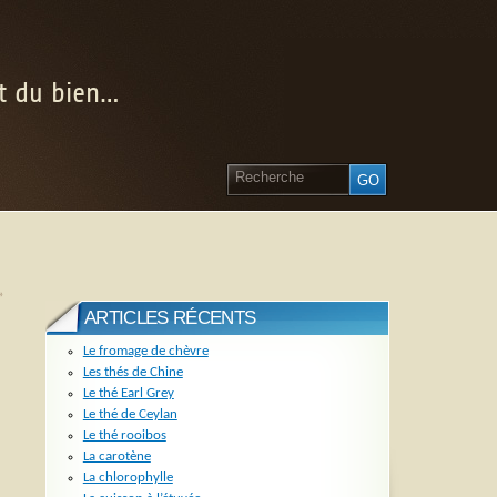
nt du bien…
»
ARTICLES RÉCENTS
Le fromage de chèvre
Les thés de Chine
Le thé Earl Grey
Le thé de Ceylan
Le thé rooibos
La carotène
La chlorophylle