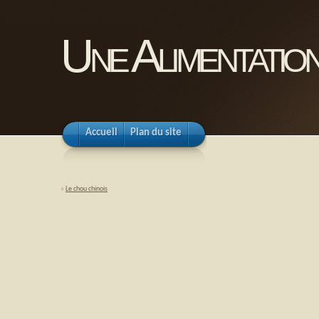
Une Alimentation
Accueil
Plan du site
«
Le chou chinois