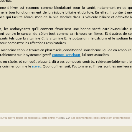
Pays-Bas.
ume d’hiver est reconnu comme bienfaisant pour la santé, notamment en ce qu
e le bon fonctionnement de la vésicule biliaire et du foie. En effet, il contient un
ce qui facilite l’évacuation de la bile stockée dans la vésicule biliaire et détoxifie l
s, les antioxydants qu’il contient favorisent une bonne santé cardiovasculaire e
ent contre le cancer du côlon tout comme sa richesse en fibres. Et d’autres de se
nts tels que la vitamine C, la vitamine B, le potassium, le calcium et le sodium lu
pour combattre les affections respiratoires.
é en médecine et on le trouve en pharmacie, conditionné sous forme liquide en ampoule
rablement sur le système digestif,
comme l’artichaut
, lui sont associées.
les ou râpée, et son goût piquant, dû à ses composés soufrés, relève agréablement le
t le cuisiner comme le
navet
. Quoi qu’il en soit, l’automne et l’hiver sont les meilleure
ouvez suivre toutes les réponses à cette entrés via
RSS 2.0
. Les commentaires et les pings sont présentement