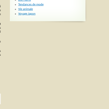
Tendances de mode
i
Vie animale
e
Voyage Japon
e
t
s
i
s
s
s