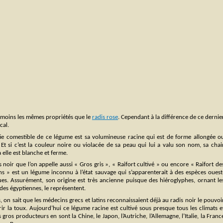
ou moins les mêmes propriétés que le
radis rose
. Cependant à la différence de ce dernie
cal.
tie comestible de ce légume est sa volumineuse racine qui est de forme allongée o
Et si c’est la couleur noire ou violacée de sa peau qui lui a valu son nom, sa chai
 elle est blanche et ferme.
s noir que l’on appelle aussi « Gros gris », « Raifort cultivé » ou encore « Raifort de
ns » est un légume inconnu à l’état sauvage qui s’apparenterait à des espèces ouest
ques. Assurément, son origine est très ancienne puisque des hiéroglyphes, ornant le
es égyptiennes, le représentent.
, on sait que les médecins grecs et latins reconnaissaient déjà au radis noir le pouvoi
ir la toux. Aujourd’hui ce légume racine est cultivé sous presque tous les climats e
s gros producteurs en sont la Chine, le Japon, l’Autriche, l’Allemagne, l’Italie, la Franc