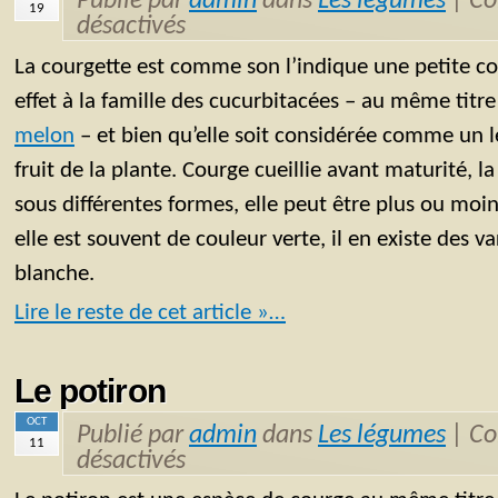
Publié par
admin
dans
Les légumes
|
Co
19
désactivés
La courgette est comme son l’indique une petite co
effet à la famille des cucurbitacées – au même titr
melon
– et bien qu’elle soit considérée comme un l
fruit de la plante. Courge cueillie avant maturité, l
sous différentes formes, elle peut être plus ou moi
elle est souvent de couleur verte, il en existe des v
blanche.
Lire le reste de cet article »…
Le potiron
OCT
Publié par
admin
dans
Les légumes
|
Co
11
désactivés