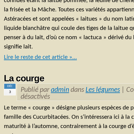
connues étant la laitue pommée, la feuille de chêne,
la frisée et la Mâche. Toutes ces variétés appartienn
Astéracées et sont appelées « laitues » du nom latin 
liquide blanchâtre qui coule des tiges de la laitue 
penser à du lait, d’où ce nom « lactuca » dérivé du lat
signifie lait.
Lire le reste de cet article »…
La courge
DÉC
Publié par
admin
dans
Les légumes
|
Co
3
désactivés
Le terme « courge » désigne plusieurs espèces de p
famille des Cucurbitacées. On s’intéressera ici à la 
maturité à l’automne, contrairement à la courge d’