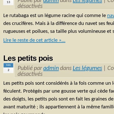
Publié par
admin
dans
Les légumes
|
Co
13
désactivés
Le rutabaga est un légume racine qui comme le
na
des crucifères. Mais à la différence du navet ses feui
rugueuses et poilues, sa taille plus volumineuse et 
Lire le reste de cet article »…
Les petits pois
MAI
Publié par
admin
dans
Les légumes
|
Co
2
désactivés
Les petits pois sont considérés à la fois comme u
féculent. Protégés par une gousse verte qui cède fa
des doigts, les petits pois sont en fait les graines d
avant maturité ; ils appartiennent à la même famil