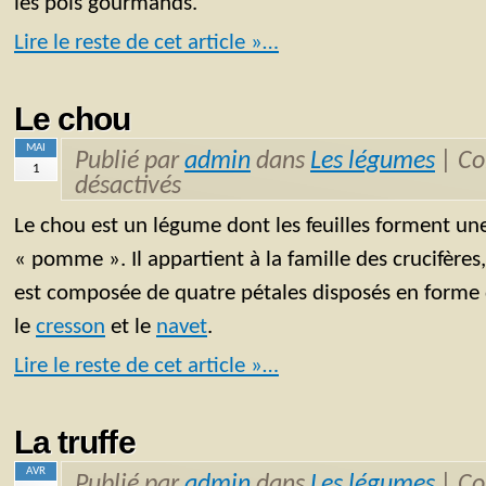
les pois gourmands.
Lire le reste de cet article »…
Le chou
MAI
Publié par
admin
dans
Les légumes
|
Co
1
désactivés
Le chou est un légume dont les feuilles forment u
« pomme ». Il appartient à la famille des crucifères,
est composée de quatre pétales disposés en forme
le
cresson
et le
navet
.
Lire le reste de cet article »…
La truffe
AVR
Publié par
admin
dans
Les légumes
|
Co