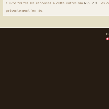
suivre toutes les réponses à cette entrés via
RSS 2.0
. Les 
présentement fermés.
Pr