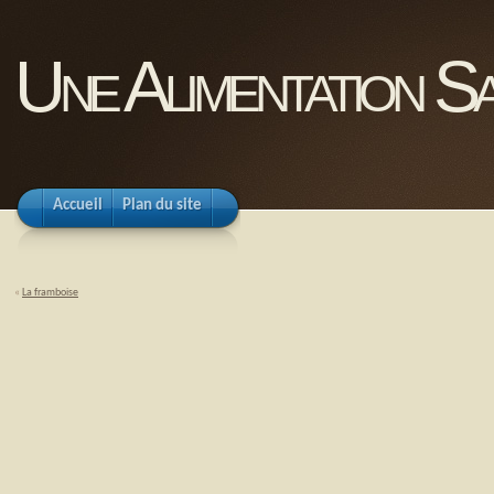
Une Alimentation Sa
Accueil
Plan du site
«
La framboise