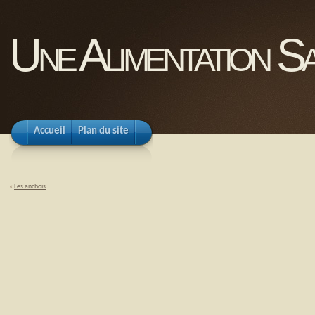
Une Alimentation Sa
Accueil
Plan du site
«
Les anchois