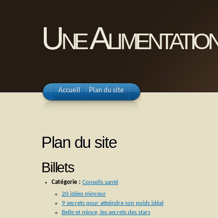
Une Alimentation
Accueil
Plan du site
Plan du site
Billets
Catégorie :
Conseils santé
20 idées minceur
9 secrets pour atteindre son poids idéal
Belle et mince, les secrets des stars