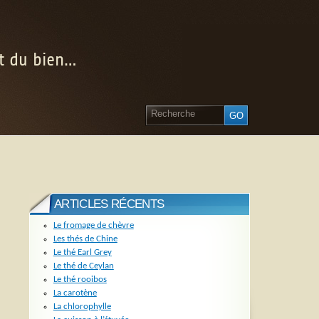
nt du bien…
ARTICLES RÉCENTS
Le fromage de chèvre
Les thés de Chine
Le thé Earl Grey
Le thé de Ceylan
Le thé rooibos
La carotène
La chlorophylle