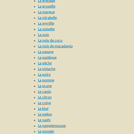
La grenade
La groseille
La mangue
La mirabelle
La myrtille
La noisette
La noix
La noix de coco
La noix de macadamia
La papaye
La pastèque
La pêche
La pistache
La poire
La pomme
La prune
Le cassis
Le citron
Le coing
Le kiwi
Le melon
Le nashi
Le pamplemousse
Le pomelo