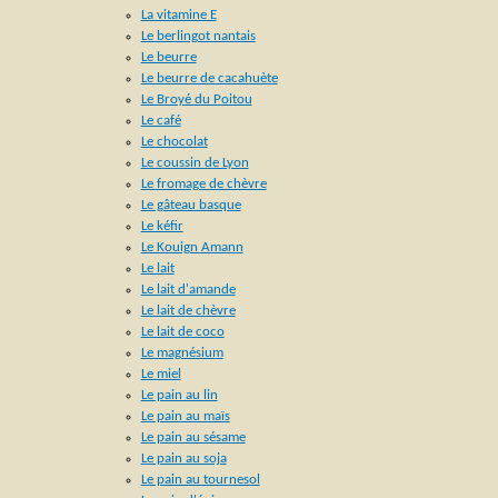
La vitamine E
Le berlingot nantais
Le beurre
Le beurre de cacahuète
Le Broyé du Poitou
Le café
Le chocolat
Le coussin de Lyon
Le fromage de chèvre
Le gâteau basque
Le kéfir
Le Kouign Amann
Le lait
Le lait d'amande
Le lait de chèvre
Le lait de coco
Le magnésium
Le miel
Le pain au lin
Le pain au maïs
Le pain au sésame
Le pain au soja
Le pain au tournesol