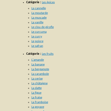
Catégorie :
Les épices
La cannelle
La moutarde
La muscade
La vanille
Le clou de girofle
Le curcuma
Le curry
Le poivre
Le safran
Catégorie :
Les fruits
L'amande
La banane
La bergamote
La carambole
La cerise
La châtaigne
La datte
La figue
La fraise
La framboise
La goyave