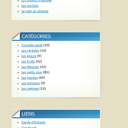
La cuisson à l’étuvée
Les anchois
Le pain au sésame
CATÉGORIES
Conseils santé
(10)
Les céréales
(14)
Les épices
(9)
Les fruits
(42)
Les légumes
(42)
Les petits plus
(85)
Les plantes
(49)
Les poissons
(9)
Les régimes
(13)
LIENS
Garde d'Enfants
Lise Huret