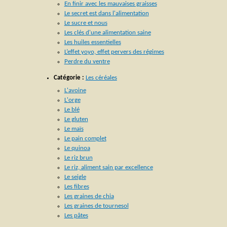
En finir avec les mauvaises graisses
Le secret est dans l'alimentation
Le sucre et nous
Les clés d'une alimentation saine
Les huiles essentielles
L’effet yoyo, effet pervers des régimes
Perdre du ventre
Catégorie :
Les céréales
L'avoine
L'orge
Le blé
Le gluten
Le maïs
Le pain complet
Le quinoa
Le riz brun
Le riz, aliment sain par excellence
Le seigle
Les fibres
Les graines de chia
Les graines de tournesol
Les pâtes