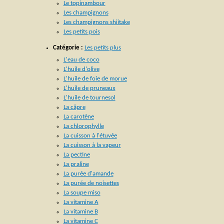
Le topinambour
Les champignons
Les champignons shiitake
Les petits pois
Catégorie :
Les petits plus
L'eau de coco
L'huile d'olive
L'huile de foie de morue
L'huile de pruneaux
L'huile de tournesol
La câpre
La carotène
La chlorophylle
La cuisson à l'étuvée
La cuisson à la vapeur
La pectine
La praline
La purée d'amande
La purée de noisettes
La soupe miso
La vitamine A
La vitamine B
La vitamine C