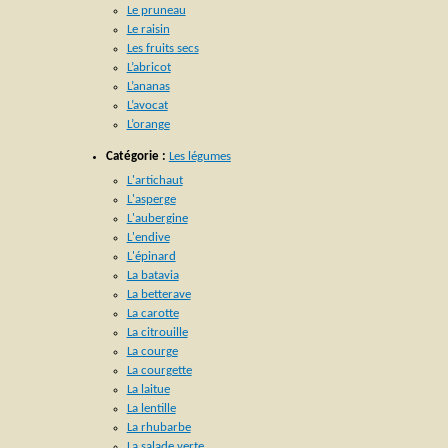
Le pruneau
Le raisin
Les fruits secs
L’abricot
L’ananas
L’avocat
L’orange
Catégorie :
Les légumes
L'artichaut
L'asperge
L'aubergine
L'endive
L'épinard
La batavia
La betterave
La carotte
La citrouille
La courge
La courgette
La laitue
La lentille
La rhubarbe
La salade verte