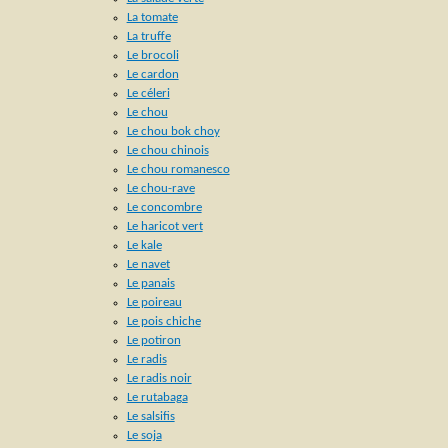
La tomate
La truffe
Le brocoli
Le cardon
Le céleri
Le chou
Le chou bok choy
Le chou chinois
Le chou romanesco
Le chou-rave
Le concombre
Le haricot vert
Le kale
Le navet
Le panais
Le poireau
Le pois chiche
Le potiron
Le radis
Le radis noir
Le rutabaga
Le salsifis
Le soja