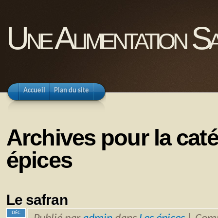
Une Alimentation Sa
Accueil
Plan du site
Archives pour la cat
épices
Le safran
DÉC