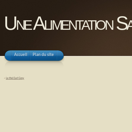
Une Alimentation Sa
Accueil
Plan du site
«
Le thé Earl Grey