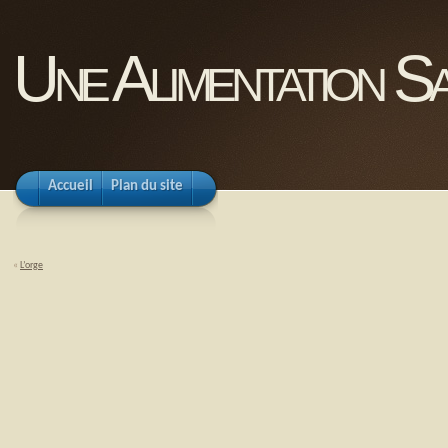
Une Alimentation Sa
Accueil
Plan du site
«
L’orge