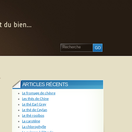
nt du bien…
»
ARTICLES RÉCENTS
Le fromage de chèvre
Les thés de Chine
Le thé Earl Grey
Le thé de Ceylan
Le thé rooibos
La carotène
La chlorophylle