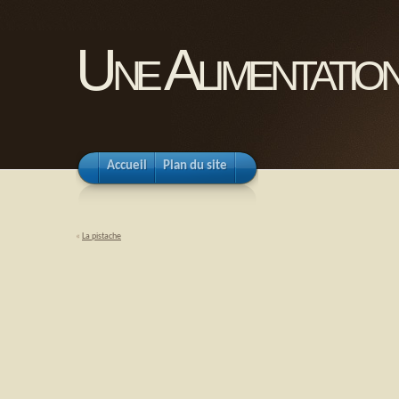
Une Alimentation
Accueil
Plan du site
«
La pistache