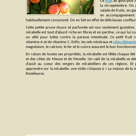
Ce
fruit
au goût plus d
la mi-septembre. On 
salade de fruits, en ga
en accompagnement de
habituellement consommé. On en fait en effet de délicieuses confitures
Cette petite prune douce et parfumée est non seulement gustative, 
mirabelle est tout d’abord riche en fibres et en pectine, ce qui lui co
un allié pour lutter contre la paresse intestinale. Ce petit fruit
vitamine A et de vitamine C. Enfin, les sels minéraux et
oligo-élément
magnésium, le calcium, le fer et le cuivre assurent le bon fonctionne
En raison de toutes ses propriétés, la mirabelle est fêtée chaque été 
et des côtes de Meuse et de Moselle. Un raid de la mirabelle se d
d’août au coeur des vergers de mirabelliers de ces régions. Et 
apprendre sur la mirabelle, une visite s’impose à « La maison de la mi
Rozelieures.