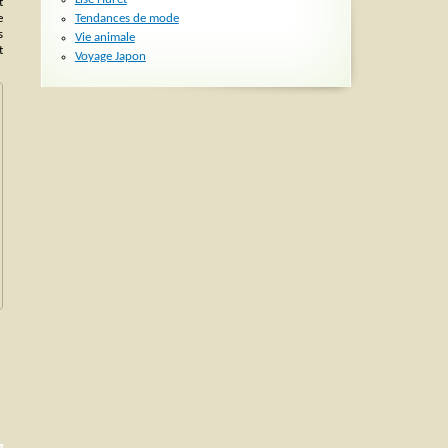
t
Tendances de mode
e
s
Vie animale
t
Voyage Japon