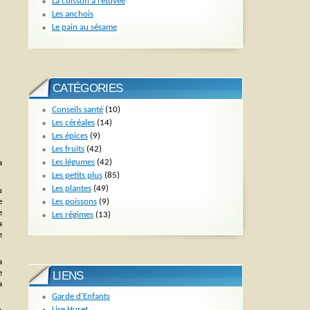
La cuisson à l’étuvée
Les anchois
Le pain au sésame
CATÉGORIES
Conseils santé
(10)
Les céréales
(14)
Les épices
(9)
Les fruits
(42)
Les légumes
(42)
a
Les petits plus
(85)
Les plantes
(49)
u
Les poissons
(9)
e
e
Les régimes
(13)
a
e
a
e
LIENS
a
Garde d'Enfants
Lise Huret