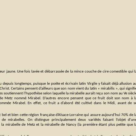
ur jaune. Une fois lavée et débarrassée de la mince couche de cire comestible qui l
u depuis longtemps, puisque le poète et écrivain latin Virgile y faisait déjà allusion a
Christ. Certains pensent d’ailleurs que son nom vient du latin « mirabilis », qui signifi
res soutiennent l’hypothèse selon laquelle la mirabelle aurait reçu son nom au Ve siècl
de Metz nommé Mirabel. D’autres encore pensent que ce fruit doit son nom à l
ommée Mirabel. En effet, ce fruit a d’abord été cultivé dans le Midi, avant de s
st bel et bien cette région française d’Alsace-Lorraine qui assure aujourd’hui 70% de l
de mirabelles. On distingue principalement deux variétés faisant l’objet d’un
: la mirabelle de Metz et la mirabelle de Nancy (la première étant plus petite que l