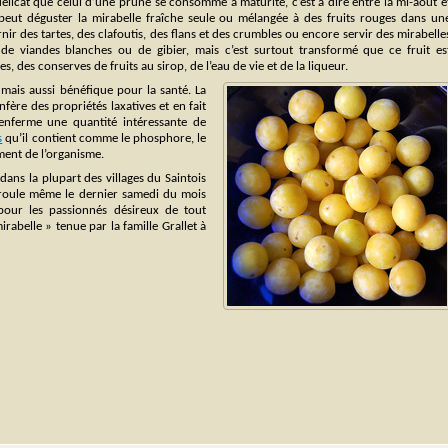
élicat que celui d’une prune se consomme à maturité, c’est à dire entre la mi-août e
peut déguster la mirabelle fraîche seule ou mélangée à des fruits rouges dans un
rnir des tartes, des clafoutis, des flans et des crumbles ou encore servir des mirabelle
 viandes blanches ou de gibier, mais c’est surtout transformé que ce fruit es
, des conserves de fruits au sirop, de l’eau de vie et de la liqueur.
mais aussi bénéfique pour la santé. La
nfère des propriétés laxatives et en fait
 renferme une quantité intéressante de
s
qu’il contient comme le phosphore, le
ment de l’organisme.
dans la plupart des villages du Saintois
éroule même le dernier samedi du mois
pour les passionnés désireux de tout
rabelle » tenue par la famille Grallet à