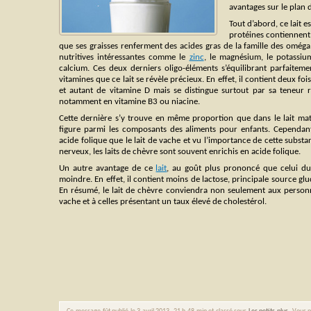
avantages sur le plan d
Tout d’abord, ce lait es
protéines contiennent 
que ses graisses renferment des acides gras de la famille des oméga
nutritives intéressantes comme le
zinc
, le magnésium, le potassium
calcium. Ces deux derniers oligo-éléments s’équilibrant parfaiteme
vitamines que ce lait se révèle précieux. En effet, il contient deux foi
et autant de vitamine D mais se distingue surtout par sa teneur
notamment en vitamine B3 ou niacine.
Cette dernière s’y trouve en même proportion que dans le lait mate
figure parmi les composants des aliments pour enfants. Cependant,
acide folique que le lait de vache et vu l’importance de cette sub
nerveux, les laits de chèvre sont souvent enrichis en acide folique.
Un autre avantage de ce
lait
, au goût plus prononcé que celui du 
moindre. En effet, il contient moins de lactose, principale source glu
En résumé, le lait de chèvre conviendra non seulement aux personne
vache et à celles présentant un taux élevé de cholestérol.