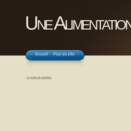
Une Alimentation
Accueil
Plan du site
«
La purée de noisettes