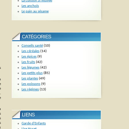
La cuisson à l’étuvée
Les anchois
Le pain au sésame
CATÉGORIES
Conseils santé
(10)
Les céréales
(14)
Les épices
(9)
Les fruits
(42)
Les légumes
(42)
s
Les petits plus
(85)
Les plantes
(49)
n
Les poissons
(9)
e
e
Les régimes
(13)
.
e
u
s
LIENS
s
s
Garde d'Enfants
x
Lise Huret