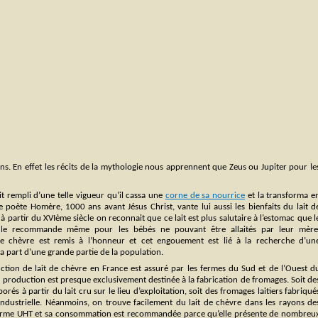
s. En effet les récits de la mythologie nous apprennent que Zeus ou Jupiter pour le
ait rempli d’une telle vigueur qu’il cassa une
corne de sa nourrice
et la transforma e
 poète Homère, 1000 ans avant Jésus Christ, vante lui aussi les bienfaits du lait d
 à partir du XVIème siècle on reconnait que ce lait est plus salutaire à l’estomac que l
 le recommande même pour les bébés ne pouvant être allaités par leur mère
 de chèvre est remis à l’honneur et cet engouement est lié à la recherche d’un
la part d’une grande partie de la population.
duction de lait de chèvre en France est assuré par les fermes du Sud et de l’Ouest d
e production est presque exclusivement destinée à la fabrication de fromages. Soit de
rés à partir du lait cru sur le lieu d’exploitation, soit des fromages laitiers fabriqué
 industrielle. Néanmoins, on trouve facilement du lait de chèvre dans les rayons de
rme UHT et sa consommation est recommandée parce qu’elle présente de nombreu