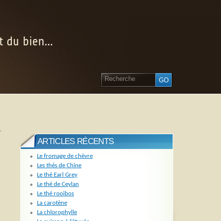
nt du bien…
»
ARTICLES RÉCENTS
Le fromage de chèvre
Les thés de Chine
Le thé Earl Grey
Le thé de Ceylan
Le thé rooibos
La carotène
La chlorophylle