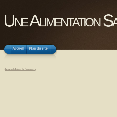
Une Alimentation Sa
Accueil
Plan du site
«
Les madeleines de Commercy