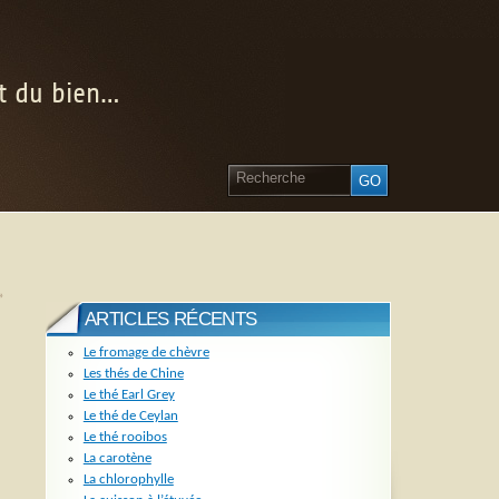
nt du bien…
»
ARTICLES RÉCENTS
Le fromage de chèvre
Les thés de Chine
Le thé Earl Grey
Le thé de Ceylan
Le thé rooibos
La carotène
La chlorophylle