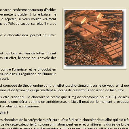
 de cacao renferme beaucoup d’acides
permettent d’aider à faire baisser le
 le répéter, si vous voulez vraiment
us de 70% de cacao, car plus il y a de
ue le chocolat noir permet de lutter
est pas loin. Au lieu de lutter, il vaut
ps. En effet, le corps nous envoie des
ontre l’angoisse, et le chocolat en
alisé dans la régulation de l’humeur
essif.
si composé de théobromine qui a un effet psycho-stimulant sur le cerveau, ainsi qu
ine et de tyramine qui permettent au corps de ressentir la sensation de bien-être.
s être rationnel : le chocolat ne recèle que 3 mg de sérotonine pour 100g, ce n’es
pour le considérer comme un antidépresseur. Mais il peut sur le moment provoque
t à celui qui le consomme.
vité ?
es chocolats de la catégorie supérieure, c’est à dire le chocolat de qualité qui est trè
partie de cette catégorie là, sa consommation peut en effet améliorer la durée de la vie