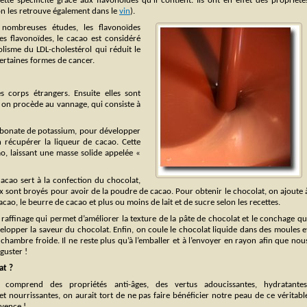
ette spécificité grâce aux flavonoïdes qu’il contient. Ils ont en effet des propriété
n les retrouve également dans le
vin
).
nombreuses études, les flavonoïdes
s flavonoïdes, le cacao est considéré
olisme du LDL-cholestérol qui réduit le
ertaines formes de cancer.
 corps étrangers. Ensuite elles sont
ite on procède au vannage, qui consiste à
arbonate de potassium, pour développer
en récupérer la liqueur de cacao. Cette
ao, laissant une masse solide appelée «
acao sert à la confection du chocolat,
ux sont broyés pour avoir de la poudre de cacao. Pour obtenir le chocolat, on ajoute 
acao, le beurre de cacao et plus ou moins de lait et de sucre selon les recettes.
e raffinage qui permet d’améliorer la texture de la pâte de chocolat et le conchage qu
lopper la saveur du chocolat. Enfin, on coule le chocolat liquide dans des moules e
 chambre froide. Il ne reste plus qu’à l’emballer et à l’envoyer en rayon afin que nou
guster !
at ?
l comprend des propriétés anti-âges, des vertus adoucissantes, hydratantes
t nourrissantes, on aurait tort de ne pas faire bénéficier notre peau de ce véritabl
uvence !