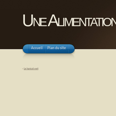
Une Alimentation
Accueil
Plan du site
«
Le haricot vert