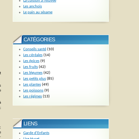
La cuisson à l’étuvée
Les anchois
Le pain au sésame
CATÉGORIES
Conseils santé
(10)
Les céréales
(14)
Les épices
(9)
Les fruits
(42)
Les légumes
(42)
t
Les petits plus
(85)
Les plantes
(49)
s
Les poissons
(9)
e
Les régimes
(13)
à
;
LIENS
c
e
Garde d'Enfants
r
Lise Huret