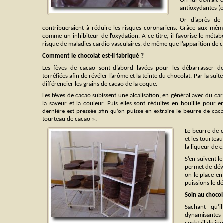
On lui devrait c
antioxydantes (o
Or d’après de 
contribueraient à réduire les risques coronariens. Grâce aux même
comme un inhibiteur de l’oxydation. A ce titre, il favorise le métab
risque de maladies cardio-vasculaires, de même que l’apparition de c
Comment le chocolat est-il fabriqué ?
Les fèves de cacao sont d’abord lavées pour les débarrasser des
torréfiées afin de révéler l’arôme et la teinte du chocolat. Par la su
différencier les grains de cacao de la coque.
Les fèves de cacao subissent une alcalisation, en général avec du c
la saveur et la couleur. Puis elles sont réduites en bouillie pour 
dernière est pressée afin qu’on puisse en extraire le beurre de cac
tourteau de cacao ».
Le beurre de c
et les tourtea
la liqueur de c
S’en suivent l
permet de déve
on le place en
puissions le dé
Soin au chocol
Sachant qu’i
dynamisantes e
cocktail de jo