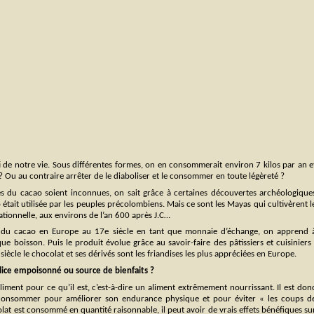
ti de notre vie. Sous différentes formes, on en consommerait environ 7 kilos par an e
e ? Ou au contraire arrêter de le diaboliser et le consommer en toute légèreté ?
es du cacao soient inconnues, on sait grâce à certaines découvertes archéologique
 était utilisée par les peuples précolombiens. Mais ce sont les Mayas qui cultivèrent l
tionnelle, aux environs de l’an 600 après J.C…
n du cacao en Europe au 17e siècle en tant que monnaie d’échange, on apprend 
que boisson. Puis le produit évolue grâce au savoir-faire des pâtissiers et cuisiniers 
 siècle le chocolat et ses dérivés sont les friandises les plus appréciées en Europe.
élice empoisonné ou source de bienfaits ?
aliment pour ce qu’il est, c’est-à-dire un aliment extrêmement nourrissant. Il est don
onsommer pour améliorer son endurance physique et pour éviter « les coups d
lat est consommé en quantité raisonnable, il peut avoir de vrais effets bénéfiques su