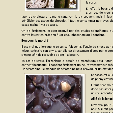
le corps.
En effet, le beurre
gras, ces derniers 
taux de cholestérol dans le sang. On le dit souvent, mais il faut
bénéficier des atouts du chocolat, il faut le consommer noir avec pl
cacao moins il y a de sucre.
On dit également, et c’est prouvé par des études scientifiques, q
contre les caries, grâce au fluor et au phosphate qu’il contient.
Bon pour le moral ?
Il est vrai que lorsque le stress se fait sentir, l’envie de chocolat n’
mieux satisfaire son envie, car elle est directement dictée par le cor
signaux afin de recevoir ce dont il a besoin.
En cas de stress, l’organisme a besoin de magnésium pour lutter c
contient beaucoup. Il contient également un neurotransmetteur spéci
: la sérotonine. Le manque de sérotonine peut provoquer un état dépr
Le cacao est aus
de phényléthylam
Il faut néanmoin
donc pas assez 
un réel réconfor
Allié de la longé
C’est vrai pour l
noir. Si il fait 