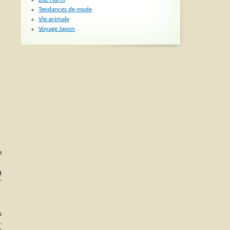
Tendances de mode
Vie animale
Voyage Japon
e
t
r
s
.