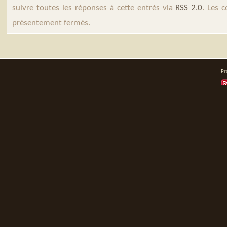
suivre toutes les réponses à cette entrés via
RSS 2.0
. Les 
présentement fermés.
Pr