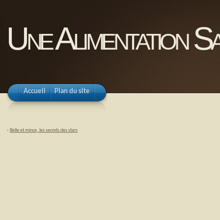
Une Alimentation Sa
Accueil
Plan du site
«
Belle et mince, les secrets des stars