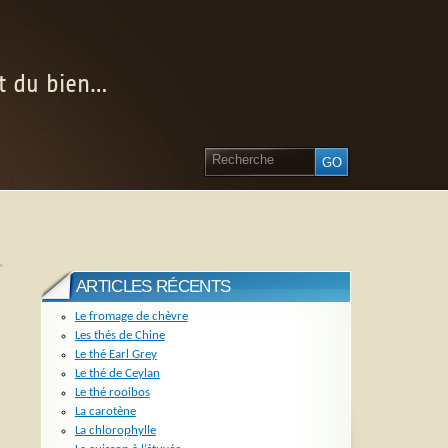
nt du bien…
»
ARTICLES RÉCENTS
Le fromage de chèvre
Les thés de Chine
Le thé Earl Grey
Le thé de Ceylan
Le thé rooibos
La carotène
La chlorophylle