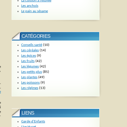
La cuisson à l’étuvée
Les anchois
Le pain au sésame
CATÉGORIES
Conseils santé
(10)
Les céréales
(14)
Les épices
(9)
Les fruits
(42)
Les légumes
(42)
e
»
Les petits plus
(85)
Les plantes
(49)
Les poissons
(9)
,
,
Les régimes
(13)
e
e
i
e
LIENS
r
Garde d'Enfants
Lise Huret