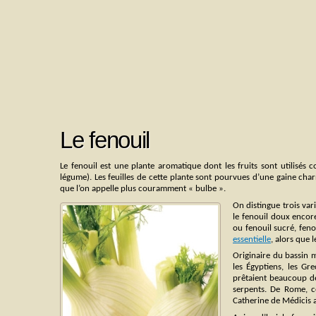
Le fenouil
Le fenouil est une plante aromatique dont les fruits sont utilisés
légume). Les feuilles de cette plante sont pourvues d’une gaine cha
que l’on appelle plus couramment « bulbe ».
On distingue trois var
le fenouil doux encore
ou fenouil sucré, feno
essentielle
, alors que 
Originaire du bassin m
les Égyptiens, les Gr
prêtaient beaucoup de
serpents. De Rome, ce
Catherine de Médicis a