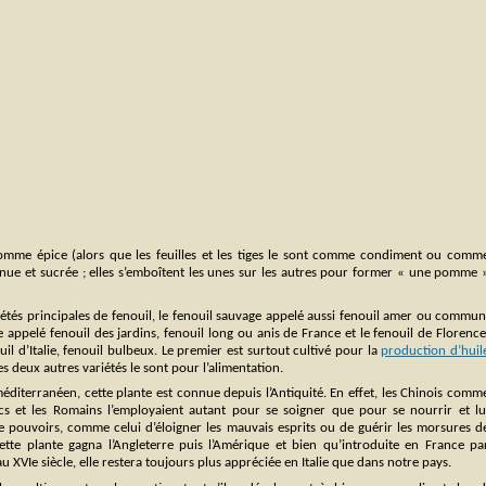
 comme épice (alors que les feuilles et les tiges le sont comme condiment ou comm
rnue et sucrée ; elles s’emboîtent les unes sur les autres pour former « une pomme 
iétés principales de fenouil, le fenouil sauvage appelé aussi fenouil amer ou commun
 appelé fenouil des jardins, fenouil long ou anis de France et le fenouil de Florence
uil d’Italie, fenouil bulbeux. Le premier est surtout cultivé pour la
production d’huil
les deux autres variétés le sont pour l’alimentation.
éditerranéen, cette plante est connue depuis l’Antiquité. En effet, les Chinois comm
ecs et les Romains l’employaient autant pour se soigner que pour se nourrir et lu
 pouvoirs, comme celui d’éloigner les mauvais esprits ou de guérir les morsures d
tte plante gagna l’Angleterre puis l’Amérique et bien qu’introduite en France pa
u XVIe siècle, elle restera toujours plus appréciée en Italie que dans notre pays.