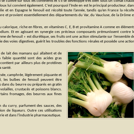
 se cultive sur tous les continents et s’il se développe très bien sous un climat chaud
oux lui convient également. C’est pourquoi l’Inde en est le principal producteur, dan
ie et en Espagne le fenouil est récolté toute l’année, tandis qu’en France la récolt
obre et provient essentiellement des départements du Var, du Vaucluse, de la Drôme e
peu calorique, riche en fibres, en vitamines C, E, B et provitamine A comme en élément
dium. Et en agissant en synergie ces précieux composants prémunissent contre l
mme de fenouil » est diurétique, ses fruits ont une action stimulante sur l’ensemble d
ie des voies digestives, guérit les troubles des fonctions rénales et possède une actio
 de lait des mamans qui allaitent et de
en faible quantité sont des acides gras
contient par ailleurs plus de protéines
a santé.
nisée, camphrée, légèrement piquante et
si, les bulbes de fenouil peuvent être
és dans du beurre ou préparés en gratin
lailles, crustacés et poissons blancs.
ains fromages, des beurres aux fines
n du curry, parfument des sauces, des
ion de liqueurs. Outre ces utilisations
rie et dans l’industrie pharmaceutique.