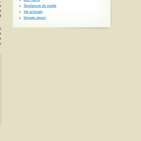
,
Tendances de mode
s
e
Vie animale
t
Voyage Japon
s
e
e
n