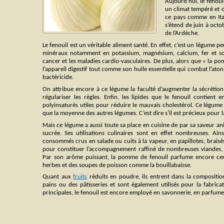
Aujourd’hui, le fenouil
un climat tempéré et d
ce pays comme en Ital
s’étend de juin à oct
de l’Ardèche.
Le fenouil est un véritable aliment santé. En effet, c’est un légume 
minéraux notamment en potassium, magnésium, calcium, fer et so
cancer et les maladies cardio-vasculaires. De plus, alors que « la po
l’appareil digestif tout comme son huile essentielle qui combat l’aton
bactéricide.
On attribue encore à ce légume la faculté d’augmenter la sécrétion
régulariser les règles. Enfin, les lipides que le fenouil contient 
polyinsaturés utiles pour réduire le mauvais cholestérol. Ce légume 
que la moyenne des autres légumes. C’est dire s’il est précieux pour l
Mais ce légume a aussi toute sa place en cuisine de par sa saveur a
sucrée. Ses utilisations culinaires sont en effet nombreuses. Ain
consommés crus en salade ou cuits à la vapeur, en papillotes, brais
pour constituer l’accompagnement raffiné de nombreuses viandes, vo
Par son arôme puissant, la pomme de fenouil parfume encore cert
herbes et des soupes de poisson comme la bouillabaisse.
Quant aux
fruits
réduits en poudre, ils entrent dans la compositio
pains ou des pâtisseries et sont également utilisés pour la fabricat
principales, le fenouil est encore employé en savonnerie, en parfume