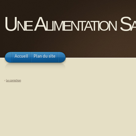
Une Alimentation Sa
Accueil
Plan du site
«
Le cornichon